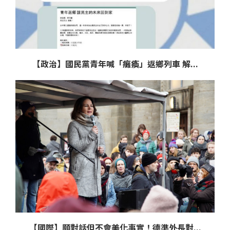
【政治】國民黨青年喊「癱瘓」返鄉列車 解...
【國際】願對話但不會美化事實！德準外長對...