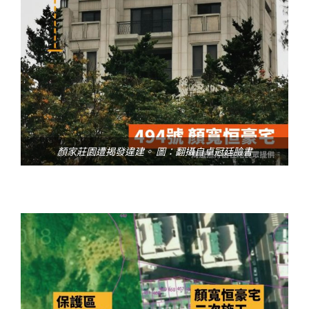
顏家莊園遭揭發違建。 圖：翻攝自卓冠廷臉書