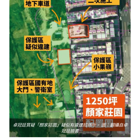
卓冠廷質疑「顏家莊園」疑似有違建招待所。 圖：翻攝自卓
冠廷臉書