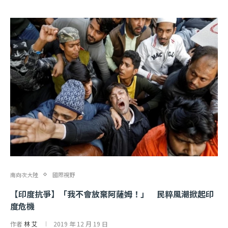
南向次大陸
國際視野
【印度抗爭】「我不會放棄阿薩姆！」 民粹風潮掀起印
度危機
作者
林 艾
2019 年 12 月 19 日