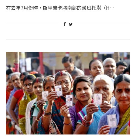
在去年7月份時，斯里蘭卡將南部的漢班托塔（H…