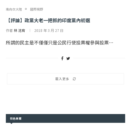
南向次大陸
國際視野
【評論】政黨大老一把抓的印度黨內初選
作者
林 洺宥
2018 年 3 月 27 日
所謂的民主是不僅僅只是公民行使投票權參與投票…
載入更多
特色專欄