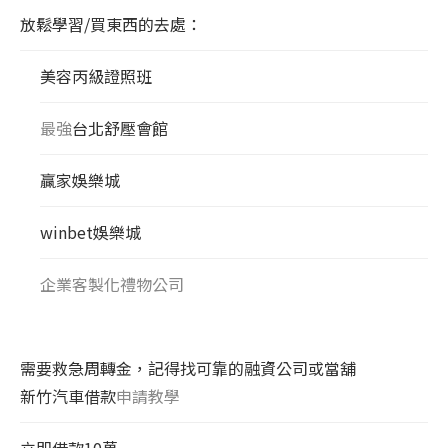
放鬆學習/買東西的去處：
美容丙級證照班
最強
台北舒壓會館
贏家娛樂城
winbet娛樂城
企業客製化禮物公司
需要救急周轉金，記得找可靠的融資公司或當舖
新竹汽車借款
申請教學
立即借款10萬