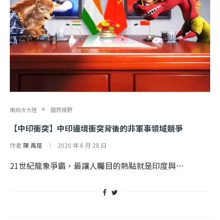
南向次大陸
國際視野
【中印衝突】中印邊境衝突背後的非軍事領域競爭
作者
陳 禹瑄
2020 年 6 月 28 日
21世紀龍象爭霸，最讓人矚目的熱點就是印度與…