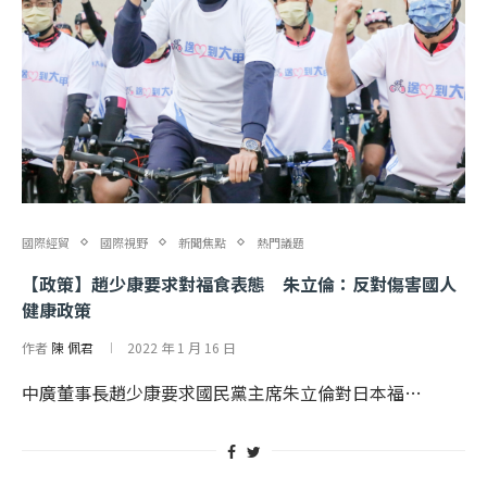
國際經貿
國際視野
新聞焦點
熱門議題
【政策】趙少康要求對福食表態 朱立倫：反對傷害國人
健康政策
作者
陳 佩君
2022 年 1 月 16 日
中廣董事長趙少康要求國民黨主席朱立倫對日本福…