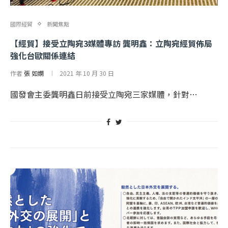
國際經貿
新聞焦點
【經貿】接受立陶宛3媒體專訪 龔明鑫：立陶宛經貿佈局
強化台歐關係連結
作者
張 如嫻
2021 年 10 月 30 日
國發會主委龔明鑫日前接受立陶宛三家媒體，針對…