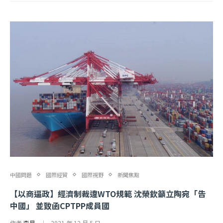
中國問題
國際經貿
國際視野
新聞焦點
【以商逼政】經濟制裁違WTO規範 沈榮欽籲立陶宛「告
中國」 並致函CPTPP成員國
作者
李易
2021 年 12 月 5 日