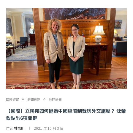
國際經貿
新聞焦點
熱門議題
【國際】立陶宛如何挺過中國經濟制裁與外交施壓？ 沈榮
欽點出6項關鍵
作者
林怡昕
2021 年 10 月 3 日