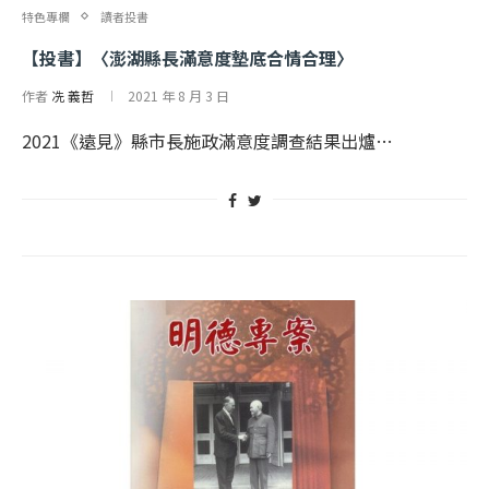
特色專欄
讀者投書
【投書】〈澎湖縣長滿意度墊底合情合理〉
作者
冼 義哲
2021 年 8 月 3 日
2021《遠見》縣市長施政滿意度調查結果出爐…