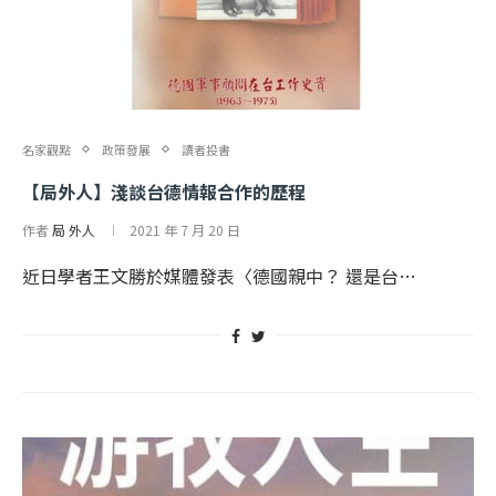
名家觀點
政策發展
讀者投書
【局外人】淺談台德情報合作的歷程
作者
局 外人
2021 年 7 月 20 日
近日學者王文勝於媒體發表〈德國親中？ 還是台…