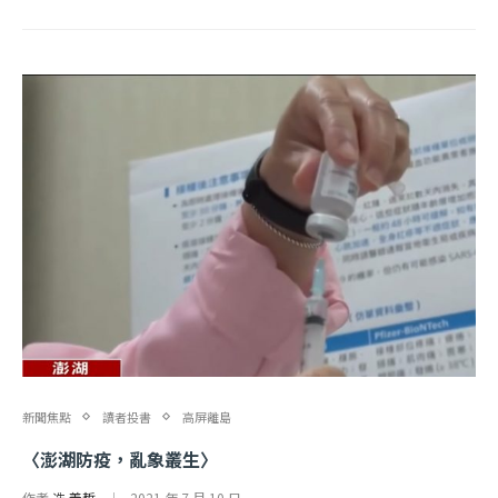
新聞焦點
讀者投書
高屏離島
〈澎湖防疫，亂象叢生〉
作者
冼 義哲
2021 年 7 月 10 日