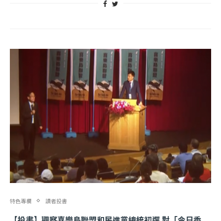
特色專欄
讀者投書
【投書】觀察喜樂島聯盟和民進黨總統初選 對「今日香