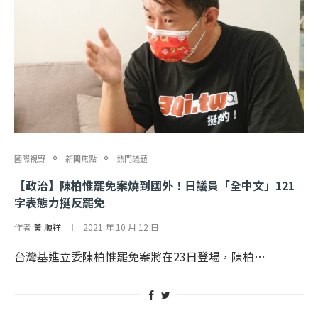
國際視野
新聞焦點
熱門議題
【政治】陳柏惟罷免案燒到國外！日議員「全中文」121
字表態力挺反罷免
作者
黃 順祥
2021 年 10 月 12 日
台灣基進立委陳柏惟罷免案將在23日登場，陳柏…