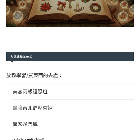
友站連結其他式
放鬆學習/買東西的去處：
美容丙級證照班
最強
台北舒壓會館
贏家娛樂城
winbet娛樂城