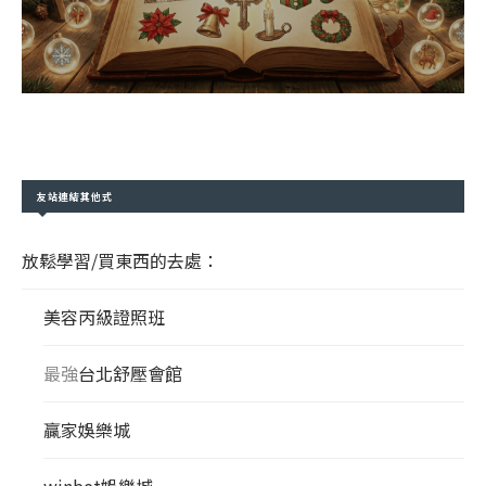
友站連結其他式
放鬆學習/買東西的去處：
美容丙級證照班
最強
台北舒壓會館
贏家娛樂城
winbet娛樂城