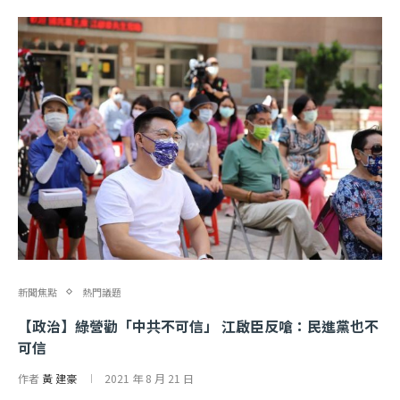
新聞焦點
熱門議題
【政治】綠營勸「中共不可信」 江啟臣反嗆：民進黨也不
可信
作者
黃 建豪
2021 年 8 月 21 日