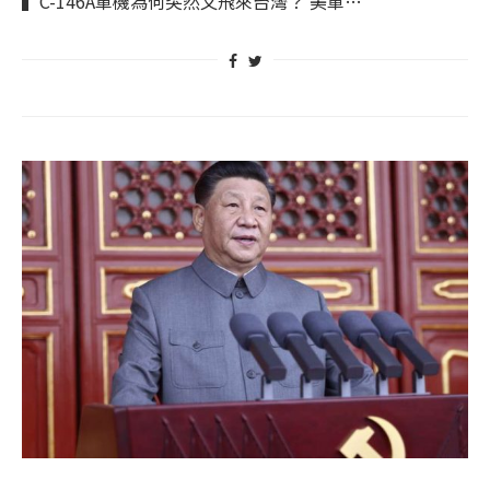
▍C-146A軍機為何突然又飛來台灣？ 美軍…