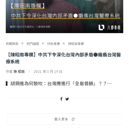
新聞焦點
熱門議題
特色專欄
陳昭南專欄
【陳昭南專欄】中共下令深化台灣內部矛盾●癱瘓台灣醫
療系統
作者
陳 昭南
2021 年 5 月 19 日
▍胡錫進為何鼓吹：台灣應進行「全島普篩」？？…
載入更多