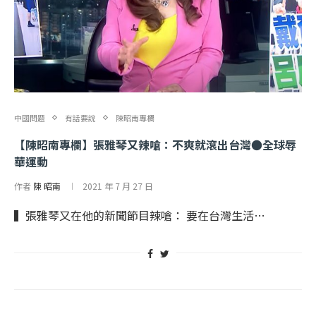
中國問題
有話要說
陳昭南專欄
【陳昭南專欄】張雅琴又辣嗆：不爽就滾出台灣●全球辱
華運動
作者
陳 昭南
2021 年 7 月 27 日
▍張雅琴又在他的新聞節目辣嗆： 要在台灣生活…