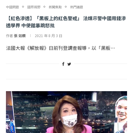
中國問題
國際視野
新聞焦點
熱門議題
【紅色滲透】「黑板上的紅色警戒」 法媒示警中國用錢滲
透學界 中使館暴跳怒批
作者
張 如嫻
2021 年 8 月 3 日
法國大報《解放報》日前刊登調查報導，以「黑板…