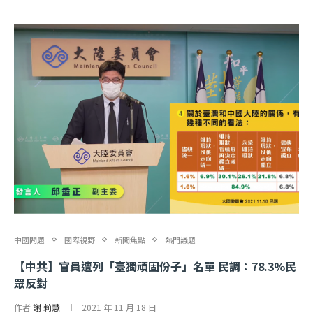
中國問題
國際視野
新聞焦點
熱門議題
【中共】官員遭列「臺獨頑固份子」名單 民調：78.3%民
眾反對
作者
謝 莉慧
2021 年 11 月 18 日