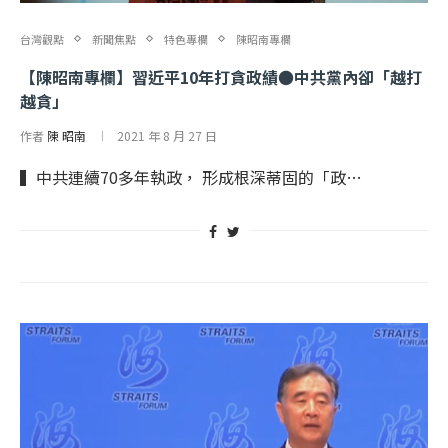
台灣觀點
新聞焦點
特色專欄
陳昭南專欄
【陳昭南專欄】習近平10年打貪政績●中共黨內卻「越打
越貪」
作者
陳 昭南
2021 年 8 月 27 日
▍中共連續70多年執政， 形成根深蒂固的「政…