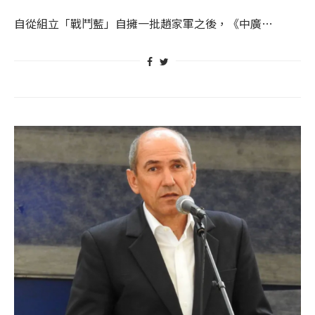
自從組立「戰鬥藍」自擁一批趙家軍之後，《中廣…