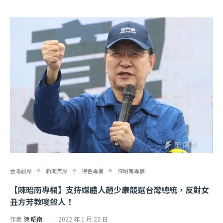
台灣觀點
新聞焦點
特色專欄
陳昭南專欄
【陳昭南專欄】支持媒體人趙少康競選台灣總統，反對女
丑方芳教唆殺人！
作者
陳 昭南
2022 年 1 月 22 日