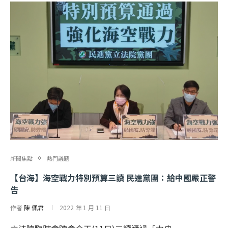
新聞焦點
熱門議題
【台海】海空戰力特別預算三讀 民進黨團：給中國嚴正警
告
作者
陳 佩君
2022 年 1 月 11 日