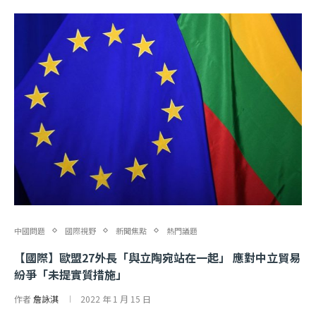
中國問題
國際視野
新聞焦點
熱門議題
【國際】歐盟27外長「與立陶宛站在一起」 應對中立貿易
紛爭「未提實質措施」
作者
詹詠淇
2022 年 1 月 15 日