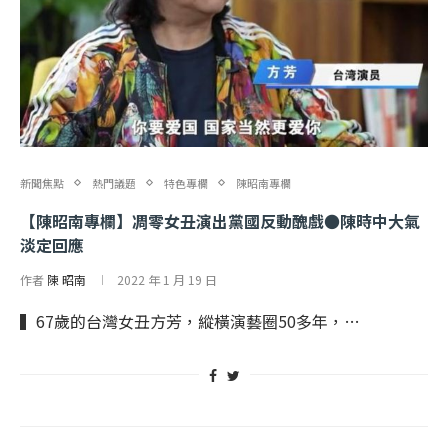
新聞焦點
熱門議題
特色專欄
陳昭南專欄
【陳昭南專欄】凋零女丑演出黨國反動醜戲●陳時中大氣
淡定回應
作者
陳 昭南
2022 年 1 月 19 日
▍67歲的台灣女丑方芳，縱橫演藝圈50多年，…