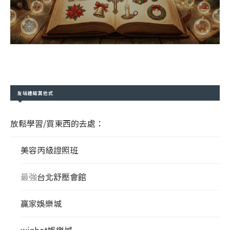
友站連結其他式
放鬆學習/買東西的去處：
美容丙級證照班
最強
台北舒壓會館
贏家娛樂城
winbet娛樂城