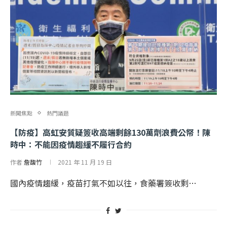
新聞焦點
熱門議題
【防疫】高虹安質疑簽收高端剩餘130萬劑浪費公帑！陳
時中：不能因疫情趨緩不履行合約
作者
詹馥竹
2021 年 11 月 19 日
國內疫情趨緩，疫苗打氣不如以往，食藥署簽收剩…