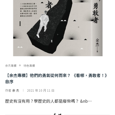
余杰專欄
特色專欄
【余杰專欄】他們的勇氣從何而來？ 《看哪，勇敢者！》
自序
作者
余 杰
2021 年 10 月 11 日
歷史有沒有用？學歷史的人都是廢柴嗎？ &nb…