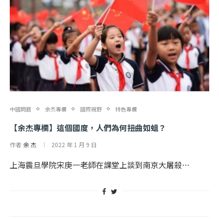
中國問題
余杰專欄
國際視野
特色專欄
【余杰專欄】這個國度，人們為何扭曲如蛆？
作者
余 杰
2022 年 1 月 9 日
上海震旦學院宋庚一老師在課堂上談到南京大屠殺…