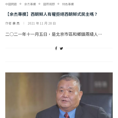
中國問題
余杰專欄
國際視野
特色專欄
【余杰專欄】西朝鮮人有權拒絕西朝鮮式民主嗎？
作者
余 杰
2021 年 11 月 28 日
二○二一年十一月五日，是北京市區和鄉鎮兩級人…