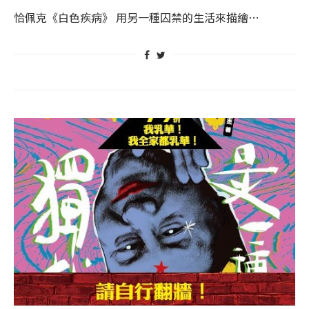
恰佩克《白色疾病》 用另一種囚禁的生活來描繪…