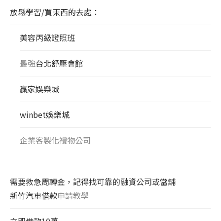
放鬆學習/買東西的去處：
美容丙級證照班
最強
台北舒壓會館
贏家娛樂城
winbet娛樂城
企業客製化禮物公司
需要救急周轉金，記得找可靠的融資公司或當舖
新竹汽車借款
申請教學
立即借款10萬