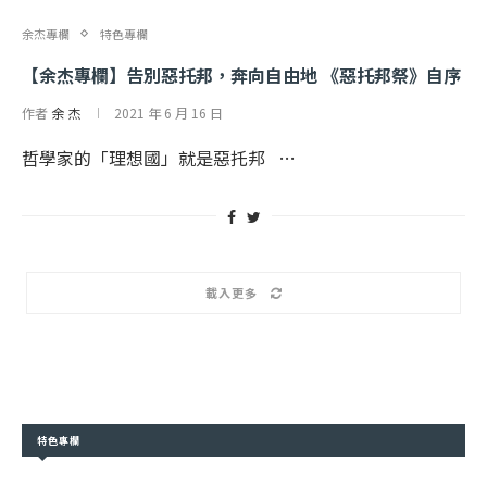
余杰專欄
特色專欄
【余杰專欄】告別惡托邦，奔向自由地 《惡托邦祭》自序
作者
余 杰
2021 年 6 月 16 日
哲學家的「理想國」就是惡托邦 …
載入更多
特色專欄