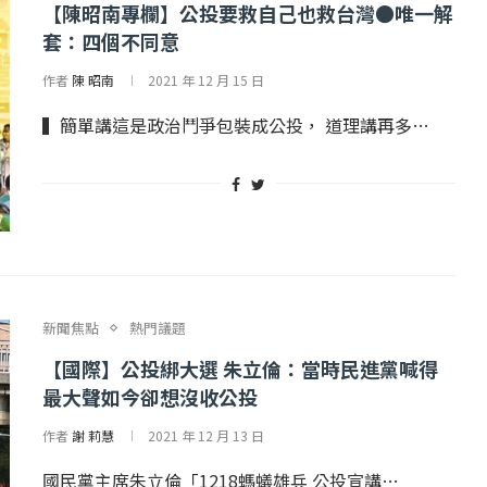
【陳昭南專欄】公投要救自己也救台灣●唯一解
套：四個不同意
作者
陳 昭南
2021 年 12 月 15 日
▍簡單講這是政治鬥爭包裝成公投， 道理講再多…
新聞焦點
熱門議題
【國際】公投綁大選 朱立倫：當時民進黨喊得
最大聲如今卻想沒收公投
作者
謝 莉慧
2021 年 12 月 13 日
國民黨主席朱立倫「1218螞蟻雄兵 公投宣講…