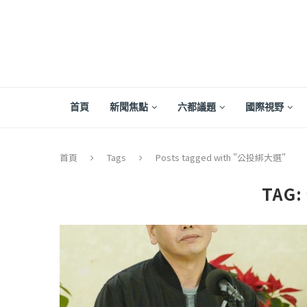
首頁
新聞焦點
六都議題
國際視野
首頁
Tags
Posts tagged with "公投綁大選"
TAG:
【評論】國民黨在...
【陳昭南專欄】支