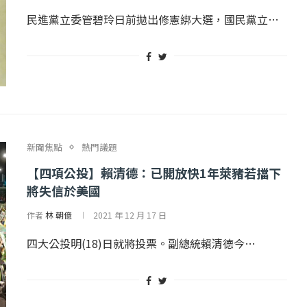
2 日
2022 年 1 月 月 22 日
民進黨立委管碧玲日前拋出修憲綁大選，國民黨立…
新聞焦點
熱門議題
【四項公投】賴清德：已開放快1年萊豬若擋下
將失信於美國
作者
林 朝億
2021 年 12 月 17 日
四大公投明(18)日就將投票。副總統賴清德今…