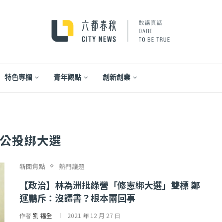
特色專欄
青年觀點
創新創業
公投綁大選
新聞焦點
熱門議題
【政治】林為洲批綠營「修憲綁大選」雙標 鄭
運鵬斥：沒讀書？根本兩回事
...
【一個律師的筆記...
作者
劉 福全
2021 年 12 月 27 日