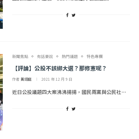
新聞焦點
有話要說
熱門議題
特色專欄
【評論】公投不該綁大選？那修憲呢？
作者
黃翊庭
2021 年 12 月 9 日
近日公投議題四大案沸沸揚揚，國民兩黨與公民社…