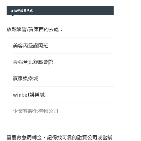
友站連結其他式
放鬆學習/買東西的去處：
美容丙級證照班
最強
台北舒壓會館
贏家娛樂城
winbet娛樂城
企業客製化禮物公司
需要救急周轉金，記得找可靠的融資公司或當舖