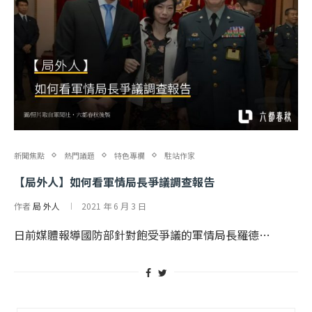
新聞焦點
熱門議題
特色專欄
駐站作家
【局外人】如何看軍情局長爭議調查報告
作者
局 外人
2021 年 6 月 3 日
日前媒體報導國防部針對飽受爭議的軍情局長羅德…