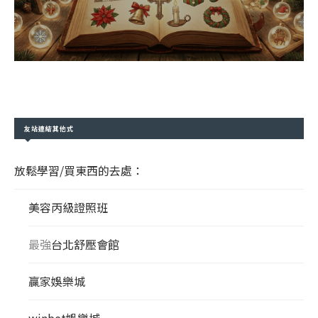
友站連結其他式
放鬆學習/買東西的去處：
美容丙級證照班
最強
台北舒壓會館
贏家娛樂城
winbet娛樂城