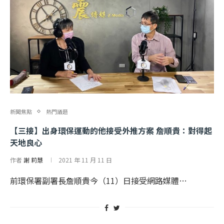
新聞焦點
熱門議題
【三接】出身環保運動的他接受外推方案 詹順貴：對得起
天地良心
作者
謝 莉慧
2021 年 11 月 11 日
前環保署副署長詹順貴今（11）日接受網路媒體…