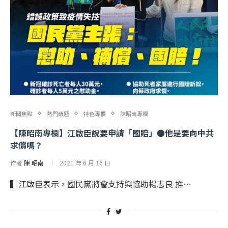
新聞焦點
熱門議題
特色專欄
陳昭南專欄
【陳昭南專欄】江啟臣說要申請「國賠」●他是要向中共
求償嗎？
作者
陳 昭南
2021 年 6 月 16 日
▍江啟臣表示，國民黨將會支持與協助楊志良 推…