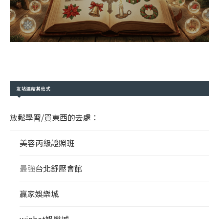
友站連結其他式
放鬆學習/買東西的去處：
美容丙級證照班
最強
台北舒壓會館
贏家娛樂城
winbet娛樂城