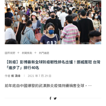
國際視野
新聞焦點
熱門議題
【防疫】彭博最新全球防疫韌性排名出爐！挪威居冠 台灣
「進步了」排行40名
作者
楊 清緣
2021 年 7 月 29 日
前年底自中國爆發的武漢肺炎疫情持續禍害全球，…