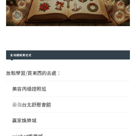
友站連結其他式
放鬆學習/買東西的去處：
美容丙級證照班
最強
台北舒壓會館
贏家娛樂城
winbet娛樂城