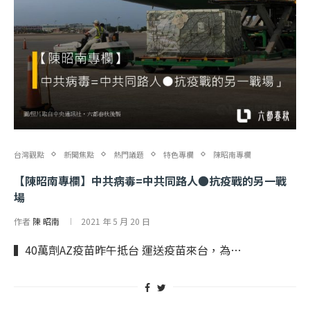
台灣觀點
新聞焦點
熱門議題
特色專欄
陳昭南專欄
【陳昭南專欄】中共病毒=中共同路人●抗疫戰的另一戰
場
作者
陳 昭南
2021 年 5 月 20 日
▍40萬劑AZ疫苗昨午抵台 運送疫苗來台，為…