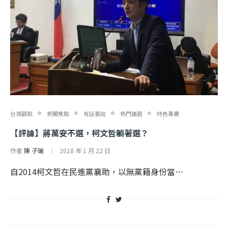
台灣觀點
新聞焦點
有話要說
熱門議題
特色專欄
【評論】蔣萬安不選，柯文哲躺著選？
作者
陳 子瑜
2018 年 1 月 22 日
自2014柯文哲在民進黨襄助，以無黨籍身份當…