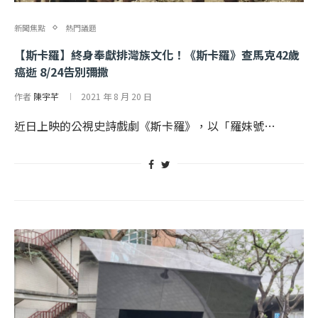
新聞焦點
熱門議題
【斯卡羅】終身奉獻排灣族文化！《斯卡羅》查馬克42歲
癌逝 8/24告別彌撒
作者
陳宇芊
2021 年 8 月 20 日
近日上映的公視史詩戲劇《斯卡羅》，以「羅妹號…