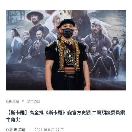
新聞焦點
熱門議題
【斯卡羅】高金批《斯卡羅》變官方史觀 二股頭譏委員鑽
牛角尖
作者
洪 翠蓮
2021 年 8 月 27 日