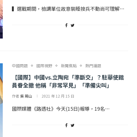
2 日
2022 年 1 月 月 22 日
▍選戰期間，檢調單位故意裝睡按兵不動尚可理解…
中國問題
國際視野
新聞焦點
熱門議題
【國際】中國vs.立陶宛「準斷交」？駐華使館
員眷全撤 他稱「非常罕見」「準備尖叫」
作者
吳 賜山
2021 年 12 月 15 日
國際媒體《路透社》今天(15日)報導，19名…