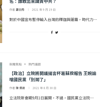
名：誰敢出來譴責中共？
作者
蕭羽秀
2021 年 9 月 19 日
對於中國宣布暫停輸入台灣的釋迦與蓮霧，時代力…
新聞焦點
熱門議題
【政治】立院將開議揚言杯葛蘇揆報告 王婉諭
嗆國民黨「別鬧了」
作者
陳 佩君
2021 年 8 月 30 日
立法院新會期9月1日展開，不過，國民黨立法院…