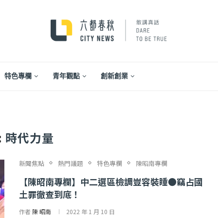
特色專欄
青年觀點
創新創業
:
時代力量
新聞焦點
熱門議題
特色專欄
陳昭南專欄
【陳昭南專欄】中二選區檢調豈容裝睡●竊占國
土罪徹查到底！
...
【一個律師的筆記...
作者
陳 昭南
2022 年 1 月 10 日