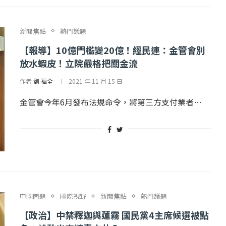
新聞焦點
熱門議題
【報導】10億門檻變20億！經民連：金管會別
放水蝦皮！立院嚴格把關金流
作者
劉 福全
2021 年 11 月 15 日
金管會今年6月發布法規命令，將第三方支付業者…
中國問題
國際視野
新聞焦點
熱門議題
【政治】中禁釋迦與蓮霧 國民黨4主席候選被點