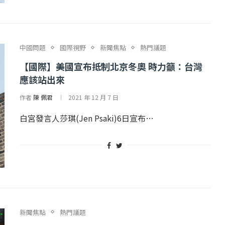
中國問題
國際視野
新聞焦點
熱門議題
【國際】美國宣布抵制北京冬奧 時力籲：台灣
應該站出來
作者
陳 佩君
2021 年 12 月 7 日
白宮發言人莎琪(Jen Psaki)6日宣布…
...
【國際】路透：德...
25 日
2022 年 1 月 月 22 日
新聞焦點
熱門議題