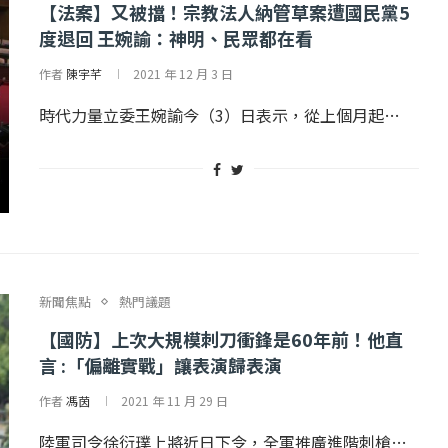
【法案】又被擋！宗教法人納管草案遭國民黨5
度退回 王婉諭：神明、民眾都在看
作者
陳宇芊
2021 年 12 月 3 日
時代力量立委王婉諭今（3）日表示，從上個月起…
新聞焦點
熱門議題
【國防】上次大規模刺刀衝鋒是60年前！他直
言 :「偏離實戰」讓表演歸表演
作者
馮茵
2021 年 11 月 29 日
陸軍司令徐衍璞上將近日下令，全軍推廣進階刺槍…