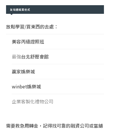
友站連結其他式
放鬆學習/買東西的去處：
美容丙級證照班
最強
台北舒壓會館
贏家娛樂城
winbet娛樂城
企業客製化禮物公司
需要救急周轉金，記得找可靠的融資公司或當舖