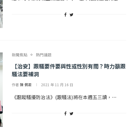
新聞焦點
熱門議題
【治安】跟騷要件要與性或性別有關？時力籲跟
騷法要補洞
作者
陳 佩君
2021 年 11 月 16 日
《跟蹤騷擾防治法》(跟騷法)將在本週五三讀，…