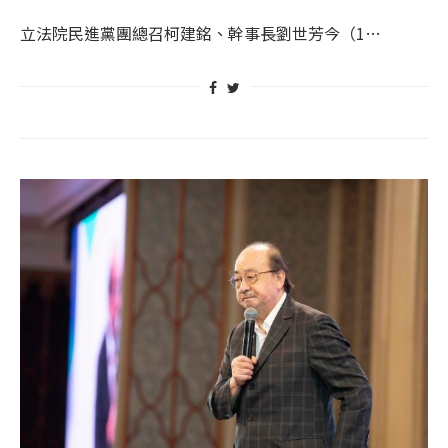
立法院民進黨團總召柯建銘、幹事長劉世芳今（1…