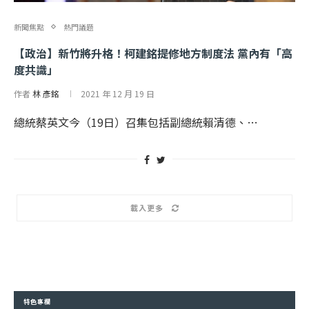
新聞焦點
熱門議題
【政治】新竹將升格！柯建銘提修地方制度法 黨內有「高
度共識」
作者
林 彥銘
2021 年 12 月 19 日
總統蔡英文今（19日）召集包括副總統賴清德、…
載入更多
特色專欄