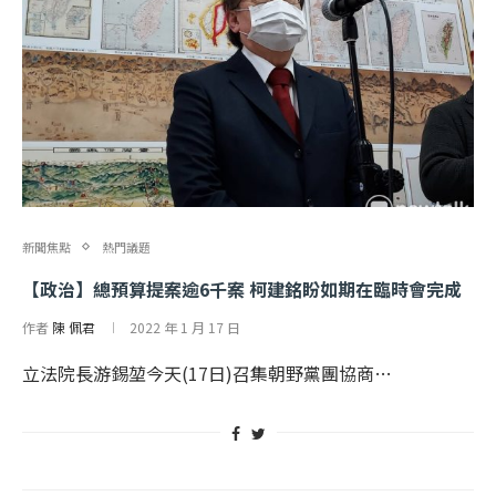
新聞焦點
熱門議題
【政治】總預算提案逾6千案 柯建銘盼如期在臨時會完成
作者
陳 佩君
2022 年 1 月 17 日
立法院長游錫堃今天(17日)召集朝野黨團協商…