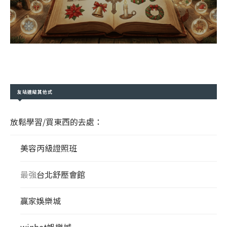
友站連結其他式
放鬆學習/買東西的去處：
美容丙級證照班
最強
台北舒壓會館
贏家娛樂城
winbet娛樂城