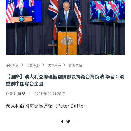
中國問題
國際視野
天下圍中
新聞焦點
【國際】澳大利亞總理挺國防部長捍衛台灣說法 學者：須
重創中國奪台企圖
作者
洪 聖斐
2021 年 11 月 28 日
澳大利亞國防部長達頓（Peter Dutto…