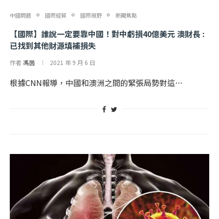
中國問題
國際經貿
國際視野
新聞焦點
【國際】誰說一定要靠中國！對中虧損40億美元 澳財長 :
已找到其他財源填補損失
作者
馮茵
2021 年 9 月 6 日
根據CNN報導，中國和澳洲之間的緊張局勢對這…