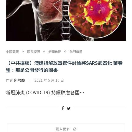
中國問題
國際視野
新聞焦點
熱門議題
【中共擴張】澳媒指解放軍密件討論將SARS武器化 華春
瑩：那是公開發行的圖書
作者
邱 祐慶
2021 年 5 月 10 日
新冠肺炎 (COVID-19) 持續肆虐各國…
載入更多