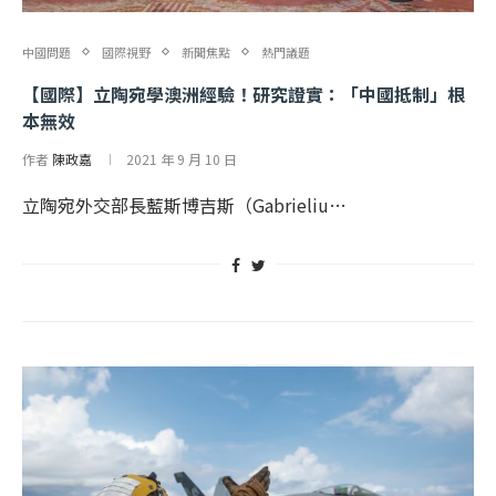
中國問題
國際視野
新聞焦點
熱門議題
【國際】立陶宛學澳洲經驗！研究證實：「中國抵制」根
本無效
作者
陳政嘉
2021 年 9 月 10 日
立陶宛外交部長藍斯博吉斯（Gabrieliu…