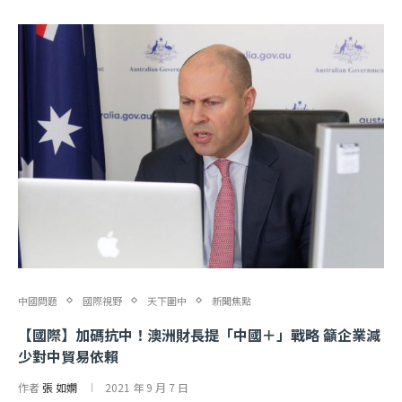
中國問題
國際視野
天下圍中
新聞焦點
【國際】加碼抗中！澳洲財長提「中國＋」戰略 籲企業減
少對中貿易依賴
作者
張 如嫻
2021 年 9 月 7 日