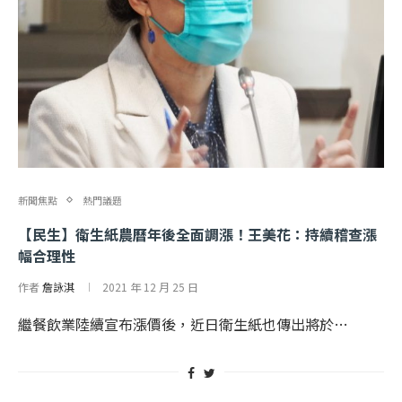
新聞焦點
熱門議題
【民生】衛生紙農曆年後全面調漲！王美花：持續稽查漲
幅合理性
作者
詹詠淇
2021 年 12 月 25 日
繼餐飲業陸續宣布漲價後，近日衛生紙也傳出將於…