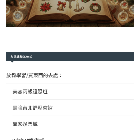
友站連結其他式
放鬆學習/買東西的去處：
美容丙級證照班
最強
台北舒壓會館
贏家娛樂城
winbet娛樂城