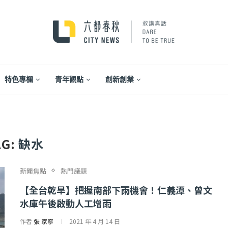
特色專欄
青年觀點
創新創業
AG:
缺水
新聞焦點
熱門議題
【全台乾旱】把握南部下雨機會！仁義潭、曾文
水庫午後啟動人工增雨
...
【一個律師的筆記...
作者
張 家寧
2021 年 4 月 14 日