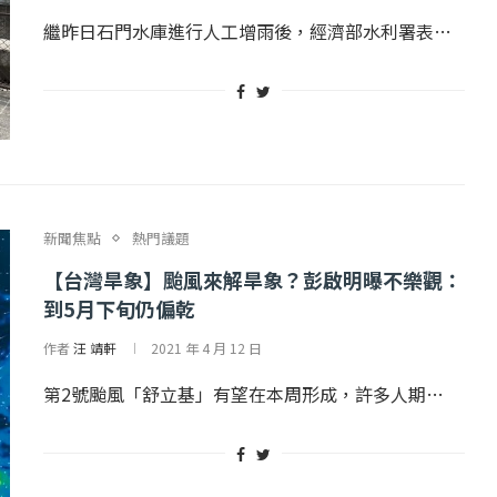
2 日
2022 年 1 月 月 22 日
繼昨日石門水庫進行人工增雨後，經濟部水利署表…
新聞焦點
熱門議題
【台灣旱象】颱風來解旱象？彭啟明曝不樂觀：
到5月下旬仍偏乾
作者
汪 靖軒
2021 年 4 月 12 日
第2號颱風「舒立基」有望在本周形成，許多人期…