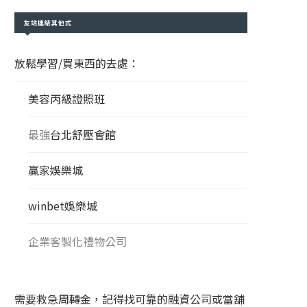
友站連結其他式
放鬆學習/買東西的去處：
美容丙級證照班
最強
台北舒壓會館
贏家娛樂城
winbet娛樂城
企業客製化禮物公司
需要救急周轉金，記得找可靠的融資公司或當舖