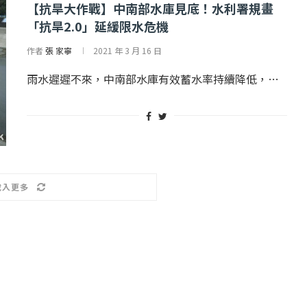
【抗旱大作戰】中南部水庫見底！水利署規畫
「抗旱2.0」延緩限水危機
作者
張 家寧
2021 年 3 月 16 日
雨水遲遲不來，中南部水庫有效蓄水率持續降低，…
載入更多