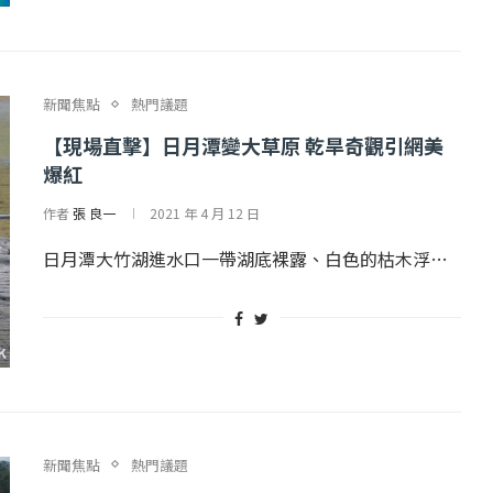
新聞焦點
熱門議題
【現場直擊】日月潭變大草原 乾旱奇觀引網美
爆紅
作者
張 良一
2021 年 4 月 12 日
日月潭大竹湖進水口一帶湖底裸露、白色的枯木浮…
...
【國際】路透：德...
25 日
2022 年 1 月 月 22 日
新聞焦點
熱門議題