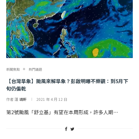
新聞焦點
熱門議題
【台灣旱象】颱風來解旱象？彭啟明曝不樂觀：到5月下
旬仍偏乾
作者
汪 靖軒
2021 年 4 月 12 日
第2號颱風「舒立基」有望在本周形成，許多人期…