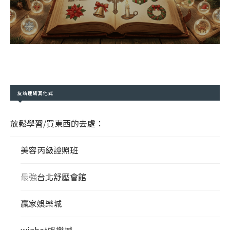
友站連結其他式
放鬆學習/買東西的去處：
美容丙級證照班
最強
台北舒壓會館
贏家娛樂城
winbet娛樂城