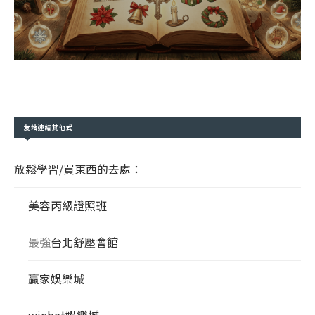
友站連結其他式
放鬆學習/買東西的去處：
美容丙級證照班
最強
台北舒壓會館
贏家娛樂城
winbet娛樂城