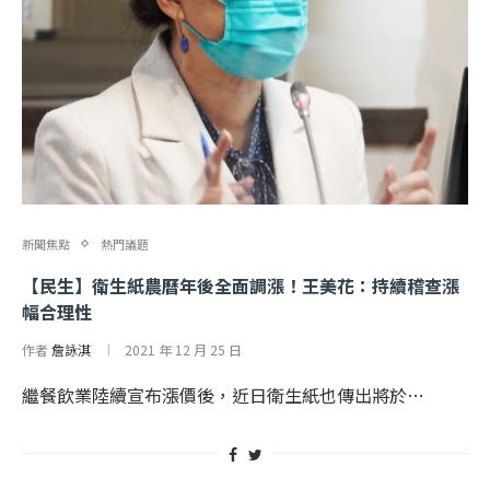
新聞焦點
熱門議題
【民生】衛生紙農曆年後全面調漲！王美花：持續稽查漲
幅合理性
作者
詹詠淇
2021 年 12 月 25 日
繼餐飲業陸續宣布漲價後，近日衛生紙也傳出將於…