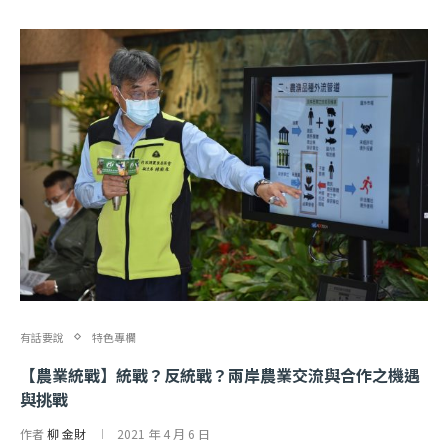
有話要說
特色專欄
【農業統戰】統戰？反統戰？兩岸農業交流與合作之機遇
與挑戰
作者
柳 金財
2021 年 4 月 6 日