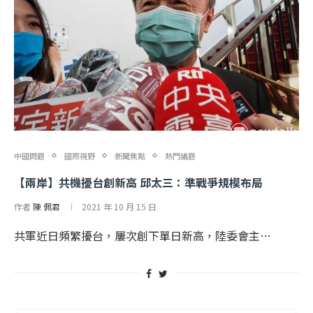
中國問題
國際視野
新聞焦點
熱門議題
【兩岸】共機擾台創新高 邱太三：準戰爭規模布局
作者
陳 佩君
2021 年 10 月 15 日
共軍近日頻繁擾台，屢次創下單日新高，陸委會主…