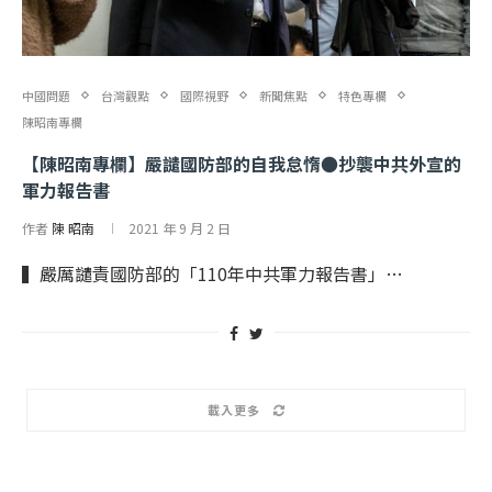
中國問題
台灣觀點
國際視野
新聞焦點
特色專欄
陳昭南專欄
【陳昭南專欄】嚴譴國防部的自我怠惰●抄襲中共外宣的
軍力報告書
作者
陳 昭南
2021 年 9 月 2 日
▍嚴厲譴責國防部的「110年中共軍力報告書」…
載入更多