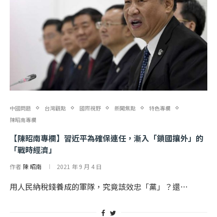
中國問題
台灣觀點
國際視野
新聞焦點
特色專欄
陳昭南專欄
【陳昭南專欄】習近平為確保連任，漸入「鎖國攘外」的
「戰時經濟」
作者
陳 昭南
2021 年 9 月 4 日
用人民納稅錢養成的軍隊，究竟該效忠「黨」？還…