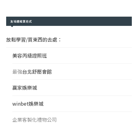
友站連結其他式
放鬆學習/買東西的去處：
美容丙級證照班
最強
台北舒壓會館
贏家娛樂城
winbet娛樂城
企業客製化禮物公司