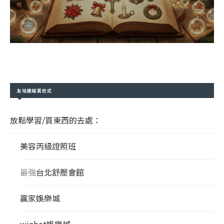
友站連結其他式
放鬆學習/買東西的去處：
美容丙級證照班
最強
台北舒壓會館
贏家娛樂城
winbet娛樂城