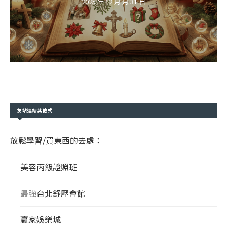
2025 年 12 月 月 31 日
友站連結其他式
放鬆學習/買東西的去處：
美容丙級證照班
最強
台北舒壓會館
贏家娛樂城