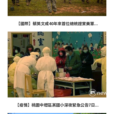
【國際】蔡英文成40年來首位總統證實美軍...
【疫情】桃園中壢區某國小深夜緊急公告7日...