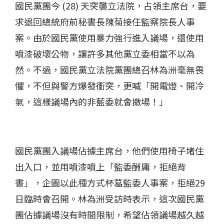
國民黨團今 (28) 天突襲立法院，占領主席台，要
求退回總統府前秘書長陳菊接任監察院長人事
案。由於國民黨使用暴力強行進入議場，還使用
噴漆破壞公物，讓許多其他黨立委相當不以為
然。不過，國民黨立法院黨團總召林為洲毫無畏
懼，不但與警方爆發衝突，更喊「開電燈、開冷
氣，這樣議場內的非藍委就會撤場！」
國民黨團入議場佔據主席台，他們使用椅子堵住
出入口，並用噴漆噴上「監委酬庸，拒絕背
書」，企圖以此種方式杯葛監委人事案，拒絕29
日臨時會召開。林為洲受訪時表示，這次國民黨
團佔據議場沒有時間限制，希望佔領議場越久越