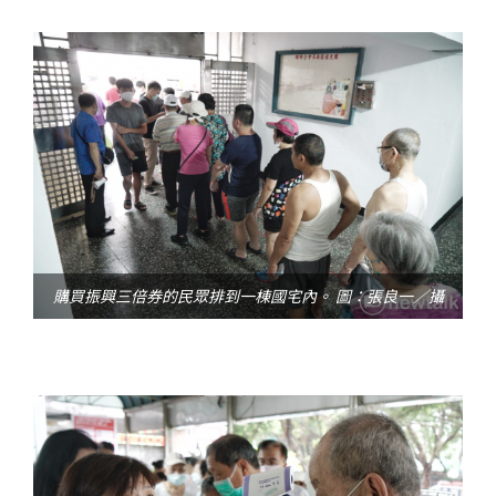
購買振興三倍券的民眾排到一棟國宅內。 圖：張良一／攝