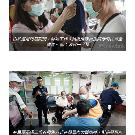
由於還是防疫期間，郵局工作人員為排隊買振興券的民眾量
體溫。 圖：張良一／攝
有民眾不滿三倍券發售方式在郵局內大聲咆哮，引來警察前