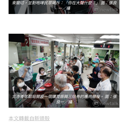
來關切，並對咆哮民眾喝斥：「你在大聲什麼？」 圖：張良
一／攝
北市青年郵局開設一個購買振興三倍券的專用櫃檯。 圖：張
良一／攝
本文轉載自新頭殼