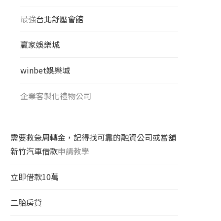
最強
台北舒壓會館
贏家娛樂城
winbet娛樂城
企業客製化禮物公司
需要救急周轉金，記得找可靠的融資公司或當舖
新竹汽車借款
申請教學
立即借款10萬
二胎房貸