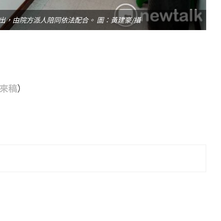
出，由院方派人陪同依法配合。 圖：黃建豪/攝
來稿
）