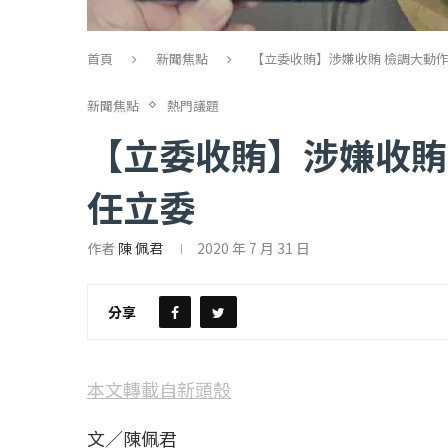
首頁
新聞焦點
【立委收賄】涉嫌收賄 檢調大動
新聞焦點
熱門議題
【立委收賄】涉嫌收賄
任立委
作者
陳 佩君
2020 年 7 月 31 日
【評論】國民黨在...
【陳昭南專欄】支
2022 年 1 月 月 23 日
2022 年 1 月 月 2
分享
本文轉載自新頭殼
文／陳佩君