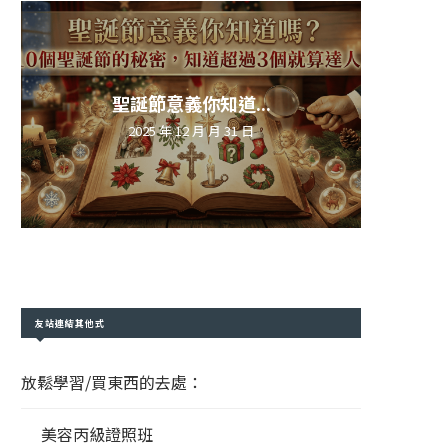
聖誕節意義你知道...
2025 年 12 月 月 31 日
友站連結其他式
放鬆學習/買東西的去處：
美容丙級證照班