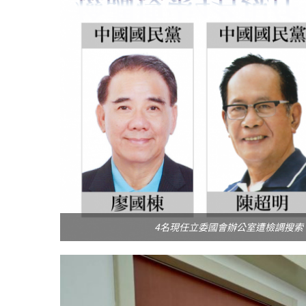
冰島雷克雅內斯火...
哈馬斯引爆遠超4
2023 年 12 月 月 20 日
2023 年 11 月 月 
4名現任立委國會辦公室遭檢調搜索