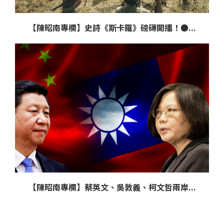
【陳昭南專欄】史詩《斯卡羅》磅礡開播！●...
【陳昭南專欄】蔡英文、吳敦義、柯文哲兩岸...