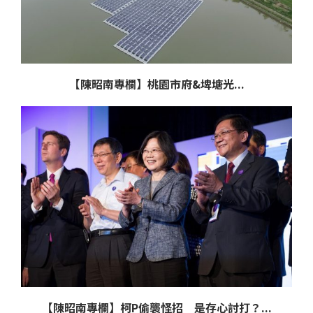
【陳昭南專欄】桃園市府&埤塘光...
【陳昭南專欄】柯P偷襲怪招 是存心討打？...