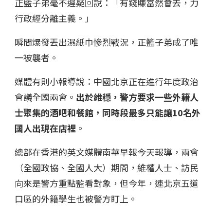
正籃子弟毫不遲疑回說：「有錢賺當然會去，力
行政經分離主義。」
瞬間爆發丟出濕紙巾慘烈戰況，正籃子弟成了唯
一被襲者。
媒體有則小報導說：中國北京正在進行年度政治
會議全國兩會。
出於維穩，警方要求一些外籍人
士聚集的酒吧和餐館，同時段最多只能讓10名外
國人出現在店裡
。
總部在香港的英文媒體南華早報今天報導，兩會
（全國政協、全國人大）期間，維權人士、訪民
向來是警方重點監看對象，但今年，連北京五道
口區的外籍學生也被警方盯上。