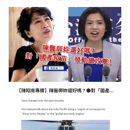
【陳昭南專欄】陳醫師妳還好嗎？●對「國產...