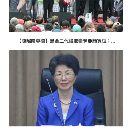
【陳昭南專欄】黑金二代強取豪奪●顏寬恒：...