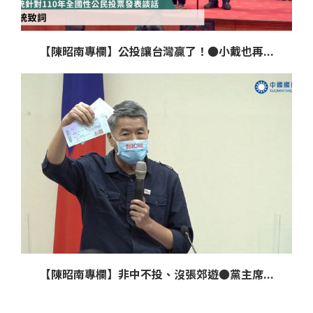
【陳昭南專欄】公投讓台灣贏了！●小戴也再...
【陳昭南專欄】非中不投、沒張郊遊●黨主席...