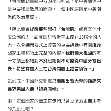
「台灣問題事關中方的核心利益，是中美關係中
最重要和最敏感的問題，一個中國原則是中美關
係的政治基礎。」
「藉此機會
提醒那些想打『台灣牌』
或有其他什
麼企圖的人，認真閱研習近平主席在13屆全國人
大一次會議閉幕式上發表的重要講話中有關維護
國家主權和領土完整的內容。
我們偉大祖國的每
一寸領土都絕對不能也絕對不可能從中國分割出
去。希望有關人士在台灣問題上謹言慎行。
」
說到底，中國外交部還
只能搬出習大帝的語錄來
要求美國人要「認真閱研」
。
則：這個國家的黨工官僚們只會更墮落更無思考
的八股化吧？