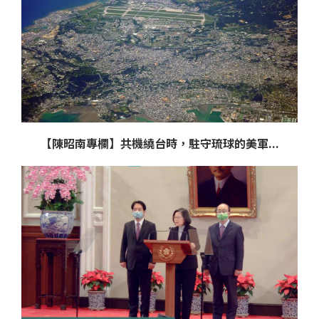
【陳昭南專欄】共機繞台時，駐守琉球的美軍...