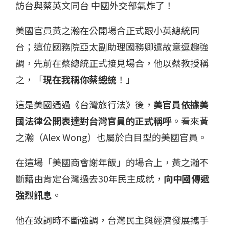
訪台與蔡英文同台 中國外交部氣炸了！
美國官員黃之瀚在公開場合正式跟小英總統同
台；這位國務院亞太副助理國務卿還故意逗趣強
調，先前在蔡總統正式接見場合，他以蔡教授稱
之，「
現在我稱你蔡總統
！」
這是美國通過《台灣旅行法》後，
美官員依據美
國法律公開表達對台灣官員的正式稱呼
。看來黃
之瀚（Alex Wong）也屬於白目型的美國官員。
在這場「美國商會謝年飯」的場合上，黃之瀚不
斷藉由肯定台灣過去30年民主成就，
向中國傳遞
強烈訊息
。
他在致詞時不斷強調，台灣民主與經濟發展攜手