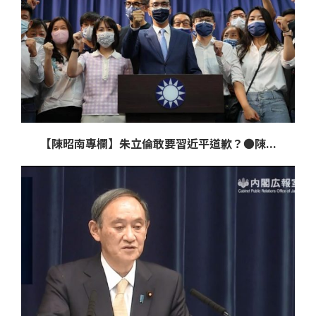
【陳昭南專欄】朱立倫敢要習近平道歉？●陳...