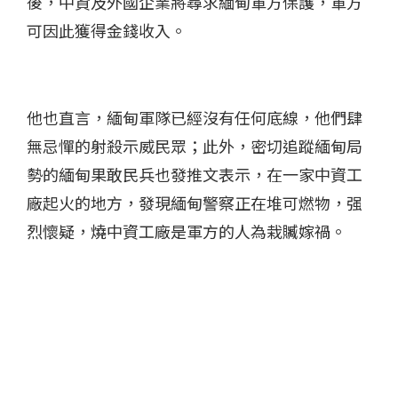
後，中資及外國企業將尋求緬甸軍方保護，軍方
可因此獲得金錢收入。
他也直言，緬甸軍隊已經沒有任何底線，他們肆
無忌憚的射殺示威民眾；此外，密切追蹤緬甸局
勢的緬甸果敢民兵也發推文表示，在一家中資工
廠起火的地方，發現緬甸警察正在堆可燃物，强
烈懷疑，燒中資工廠是軍方的人為栽贓嫁禍。