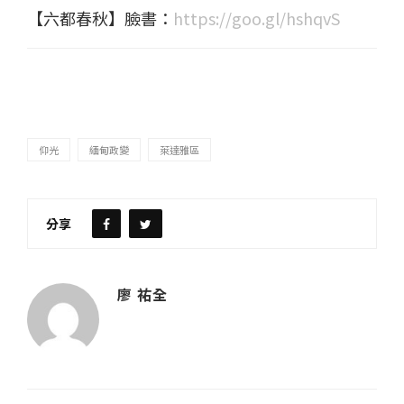
【六都春秋】臉書：
https://goo.gl/hshqvS
仰光
緬甸政變
萊達雅區
分享
廖 祐全