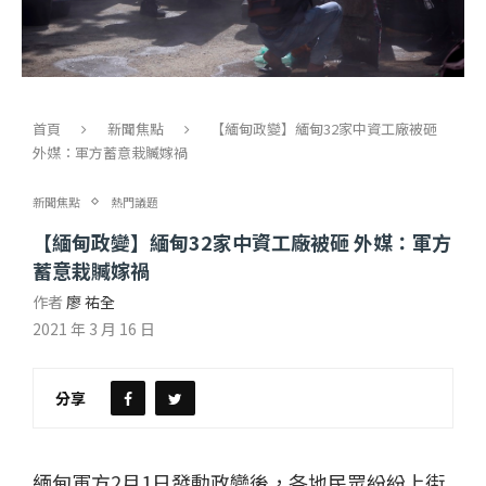
首頁
新聞焦點
【緬甸政變】緬甸32家中資工廠被砸
外媒：軍方蓄意栽贓嫁禍
新聞焦點
熱門議題
【緬甸政變】緬甸32家中資工廠被砸 外媒：軍方
蓄意栽贓嫁禍
作者
廖 祐全
2021 年 3 月 16 日
分享
緬甸軍方2月1日發動政變後，各地民眾紛紛上街