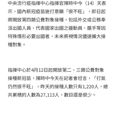
中央流行疫指揮中心指揮官陳時中今（
14
）天表
示，國內新冠疫苗施打意願「很不旺」，即日起
將開放第四類公費對象接種，包括外交或公務奉
派出國人員、代表國家出國之運動員、選手等因
特殊情形必要出國者，未來將視情況儘速擴大接
種對象。
指揮中心於
4
月
12
日起開放第二、三類公費對象
接種新冠苗，陳時中今天在記者會坦言，「打氣
仍然很不旺」，昨天的接種人數只有
1,220
人，總
共累積的人數為
27,113
人，數目還是很少。