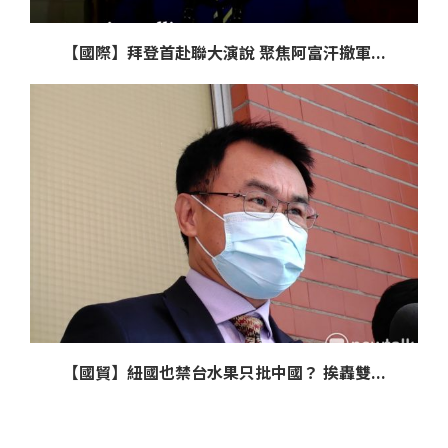
【國際】拜登首赴聯大演說 聚焦阿富汗撤軍...
【國貿】紐國也禁台水果只批中國？ 挨轟雙...