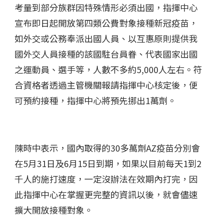
考量到部分族群因特殊情形必須出國，指揮中心
宣布即日起開放第四類公費對象接種新冠疫苗，
如外交或公務奉派出國人員、以互惠原則提供我
國外交人員接種的該國駐台員眷、代表國家出國
之運動員、選手等，人數不多約
5,000
人左右。符
合資格者透過主管機關報請指揮中心核定後，便
可預約接種，指揮中心將預先挪出
1
萬劑。
陳時中表示，國內取得的
30
多萬劑
AZ
疫苗分別會
在
5
月
31
日及
6
月
15
日到期，如果以目前每天
1
到
2
千人的施打速度，一定沒辦法在效期內打完，因
此指揮中心在掌握更完整的資訊以後，就會儘速
擴大開放接種對象。