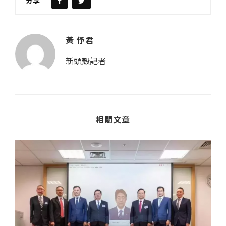
分享
黃 伃君
新頭殼記者
相關文章