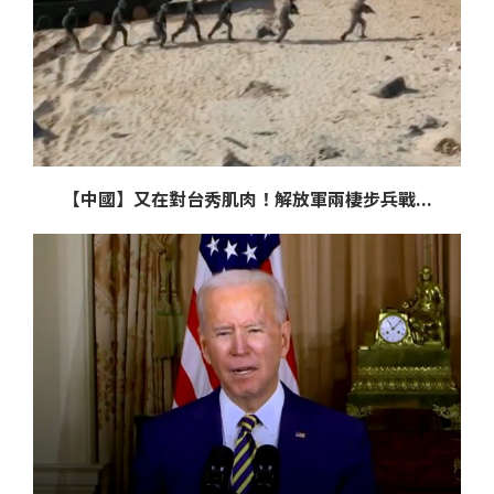
【中國】又在對台秀肌肉！解放軍兩棲步兵戰...