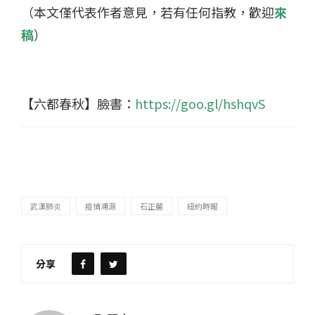
（本文僅代表作者意見，若有任何指教，歡迎
來
稿
）
【六都春秋】臉書：
https://goo.gl/hshqvS
武漢肺炎
疫情溯源
石正麗
紐約時報
分享