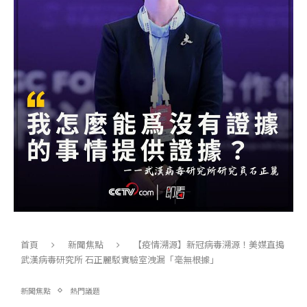
首頁
新聞焦點
【疫情溯源】新冠病毒溯源！美媒直搗
武漢病毒研究所 石正麗駁實驗室洩漏「毫無根據」
新聞焦點
熱門議題