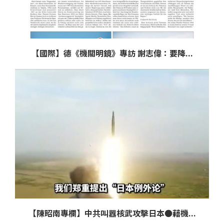
【國際】德《機關明鏡》專訪 謝志偉：要降...
【陳昭南專欄】中共叫囂核武攻擊日本●藉機...