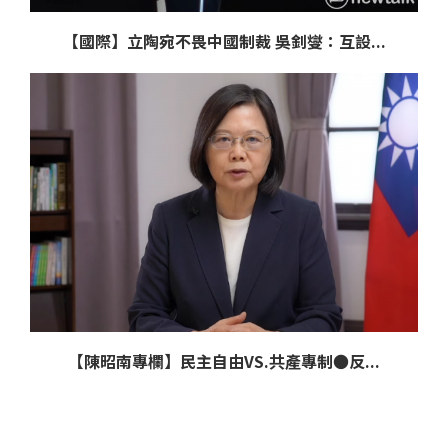
【國際】立陶宛不畏中國制裁 吳釗燮：互設...
【陳昭南專欄】民主自由VS.共產專制●反...