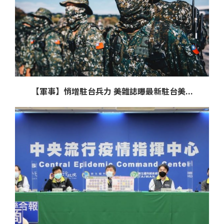
【軍事】悄增駐台兵力 美雜誌曝最新駐台美...