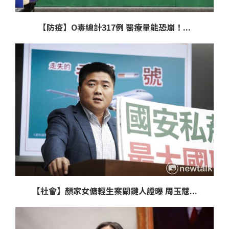
【防疫】O毒總計317例 醫療量能恐崩！...
【社會】顏家女傭輕生案關鍵人證曝 周玉蔻...