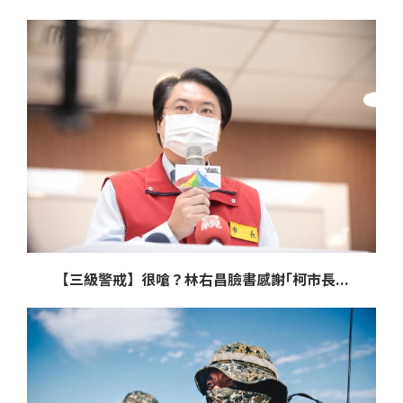
【三級警戒】很嗆？林右昌臉書感謝｢柯市長...