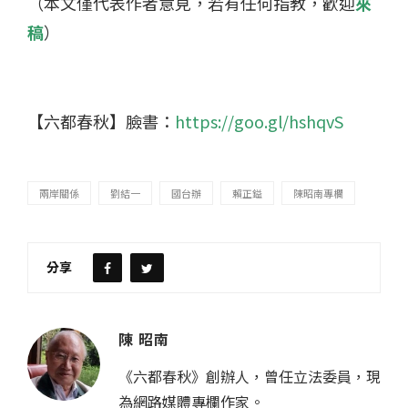
（本文僅代表作者意見，若有任何指教，歡迎
來
稿
）
【六都春秋】臉書：
https://goo.gl/hshqvS
兩岸關係
劉結一
國台辦
賴正鎰
陳昭南專欄
分享
陳 昭南
《六都春秋》創辦人，曾任立法委員，現
為網路媒體專欄作家。