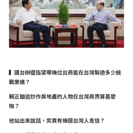
▍國台辦還指望哪幾位台商能在台灣製造多少統
戰業績？
賴正鎰這炒作房地產的人物在台灣商界算甚麼
咖？
他站出來說話，究竟有幾個台灣人肯信？