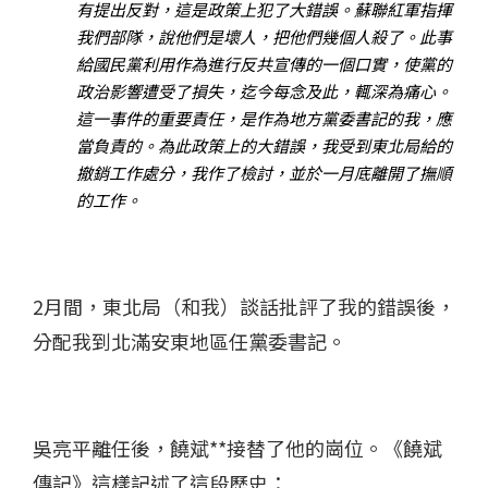
有提出反對，這是政策上犯了大錯誤。蘇聯紅軍指揮
我們部隊，說他們是壞人，把他們幾個人殺了。此事
給國民黨利用作為進行反共宣傳的一個口實，使黨的
政治影響遭受了損失，迄今每念及此，輒深為痛心。
這一事件的重要責任，是作為地方黨委書記的我，應
當負責的。為此政策上的大錯誤，我受到東北局給的
撤銷工作處分，我作了檢討，並於一月底離開了撫順
的工作。
2月間，東北局（和我）談話批評了我的錯誤後，
分配我到北滿安東地區任黨委書記。
吳亮平離任後，饒斌**接替了他的崗位。《饒斌
傳記》這樣記述了這段歷史：