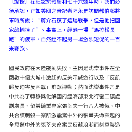
〔編按〕在紀念抗戰勝利七十六週年時，我們必
須承認，正如美國之音記者陸永是訪問郝伯邨將
軍時所說：“蔣介石贏了這場戰爭，但是他把國
家給輸掉了”。事實上，經過一場“馬拉松長
跑”的疲軍，自然經不起另一場激烈短促的一百
米賽跑。
國民政府在大陸戡亂失敗，主因是沈崇事件在全
國數十個大城市激起的反美示威遊行以及「反飢
餓反迫害反內戰」群眾運動；然而沈崇事件乃是
中共為了轉移與化解國府經濟部東北行營工礦處
副處長、留美礦業專家張莘夫一行八人被俄、中
共合謀刺殺一案所激震驚中外的張莘夫命案起的
全震驚中外的張莘夫命案民反蘇浪潮而刻意製造