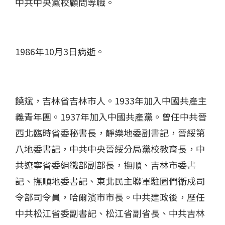
中共中央黨校顧問等職。
1986
年
10
月
3
日病逝。
饒斌，吉林省吉林市人。
1933
年加入中國共產主
義青年團。
1937
年加入中國共產黨。曾任中共晉
西北臨時省委秘書長，靜樂地委副書記，晉綏
第
八地委書記，中共中央晉綏分局黨校教育長，中
共遼寧省委組織部副部長，撫順、吉林市委書
記
、撫順地委書記、
東北民主聯軍駐圖們衛戍司
令部司令員，哈爾濱市市長。
中共
建
政
後，歷任
中共松江省委副書記、松江省副省長、中共吉林