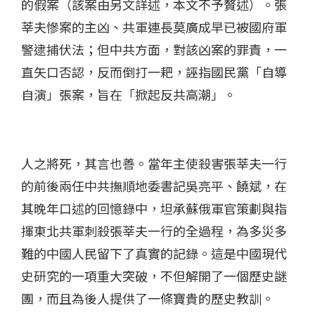
的假案（該案由另文詳述，本文不予贅述）。張
莘夫慘案的主凶、共軍連長莫廣成早已被國府軍
警逮捕伏法；但中共方面，對該凶案的罪責，一
直矢口否認，反而倒打一耙，誣指國民黨「自導
自演」張案，旨在「掀起反共高潮」。
人之將死，其言也善。當年主使殺害張莘夫一行
的前後兩任中共撫順地委書記吳亮平、饒斌，在
其晚年口述的回憶錄中，坦承蘇俄軍官策劃與指
揮東北共軍刺殺張莘夫一行的全過程，為多災多
難的中國人民留下了
真
實的記錄。這是中國現代
史研究的一項重大突破，不但解開了一個歷史謎
團，而且為後人提供了一條
寶
貴的歷史教訓。