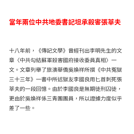
當年兩位中共地委書記坦承殺害張莘夫
十八年前，《
傳記文學
》曾經刊出李明先生的文
章〈中共勾結蘇軍殺害國府接收委員真相〉一
文。文章列舉了旅澳華僑吳煥祥所撰《中共冤獄
三十三年》一書中所述獄友李國良用匕首刺死張
莘夫的一段回憶。由於李國良是無期徒刑囚徒，
更由於吳煥祥係三青團團員，所以證據力度似乎
差了一些。