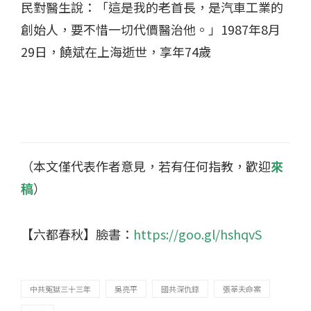
民對醫生說：「這是我的老首長，是汽車工業的
創始人，要不惜一切代價醫治他。」
1987
年
8
月
29
日，饒斌在上海逝世，享年
74
歲
（本文僅代表作者意見，若有任何指教，歡迎
來
稿
）
【六都春秋】臉書：
https://goo.gl/hshqvS
中共冤獄三十三年
吳亮平
國共深仇錄
張莘夫命案