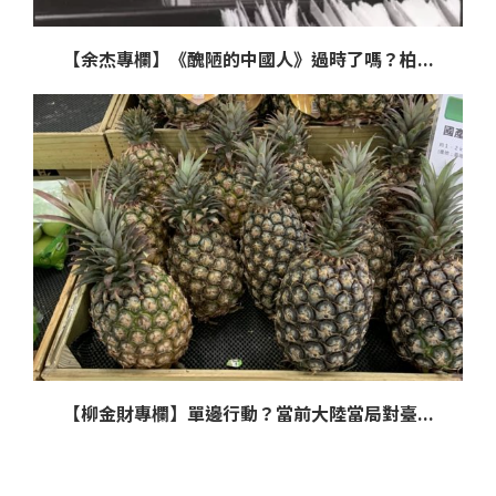
【余杰專欄】《醜陋的中國人》過時了嗎？柏...
【柳金財專欄】單邊行動？當前大陸當局對臺...