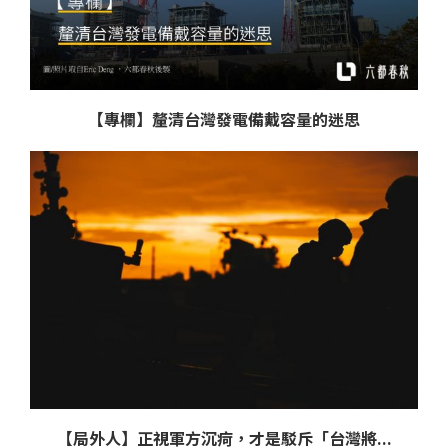
【專欄】釐清台灣發電備戴容量的迷思
【局外人】正視軍方沉疴，才是駁斥「台灣將...