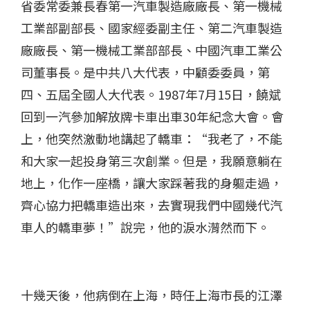
省委常委兼長春第一汽車製造廠廠長、第一機械
工業部副部長、國家經委副主任、第二汽車製造
廠廠長、第一機械工業部部長、中國汽車工業公
司董事長。是中共八大代表，中顧委委員，第
四、五屆全國人大代表。
1987
年
7
月
15
日，饒斌
回到一汽參加解放牌卡車出車
30
年紀念大會。會
上，他突然激動地講起了轎車：“我老了，不能
和大家一起投身第三次創業。但是，我願意躺在
地上，化作一座橋，讓大家踩著我的身軀走過，
齊心協力把轎車造出來，去實現我們中國幾代汽
車人的轎車夢！”說完，他的淚水潸然而下。
十幾天後，他病倒在上海，時任上海市長的江澤