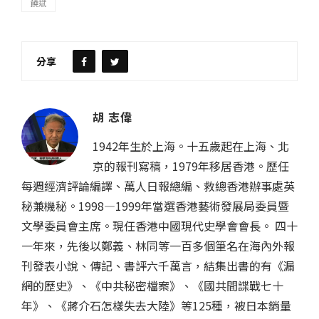
饒斌
分享
胡 志偉
1942年生於上海。十五歲起在上海、北
京的報刊寫稿，1979年移居香港。歷任
每週經濟評論編譯、萬人日報總編、救總香港辦事處英
秘兼機秘。1998—1999年當選香港藝術發展局委員暨
文學委員會主席。現任香港中國現代史學會會長。 四十
一年來，先後以鄭義、林同等一百多個筆名在海內外報
刊發表小說、傳記、書評六千萬言，結集出書的有《漏
網的歷史》、《中共秘密檔案》、《國共間諜戰七十
年》、《蔣介石怎樣失去大陸》等125種，被日本銷量