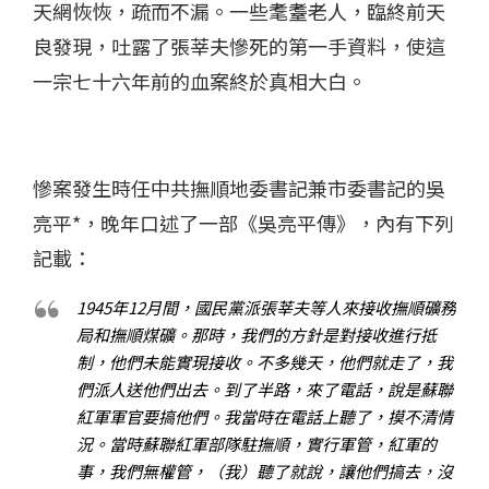
天網恢恢，疏而不漏。一些耄耋老人，臨終前天
良發現，吐露了張莘夫慘死的第一手資料，使這
一宗七十六年前的血案終於真相大白。
慘案發生時任中共撫順地委書記兼市委書記的吳
亮平
*
，晚年口述了一部《吳亮平傳》，內有下列
記載：
1945年12月間，國民黨派張莘夫等人來接收撫順礦務
局和撫順煤礦。那時，我們的方針是對接收進行抵
制，他們未能實現接收。不多幾天，他們就走了，我
們派人送他們出去。到了半路，來了電話，說是蘇聯
紅軍軍官要搞他們。我當時在電話上聽了，摸不清情
況。當時蘇聯紅軍部隊駐撫順，實行軍管，紅軍的
事，我們無權管，（我）聽了就說，讓他們搞去，沒