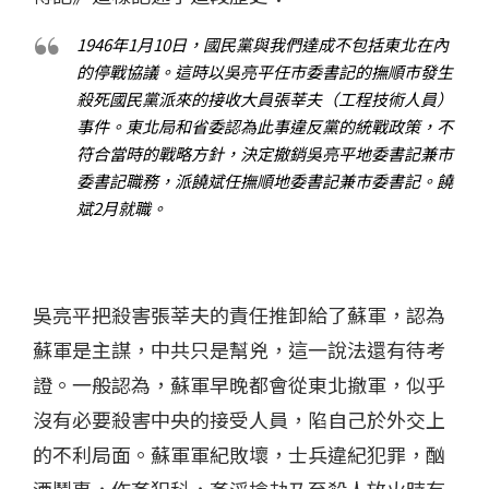
1946年1月10日，國民黨與我們達成不包括東北在內
的停戰協議。這時以吳亮平任市委書記的撫順市發生
殺死國民黨派來的接收大員張莘夫（工程技術人員）
事件。東北局和省委認為此事違反黨的統戰政策，不
符合當時的戰略方針，決定撤銷吳亮平地委書記兼市
委書記職務，派饒斌任撫順地委書記兼市委書記。饒
斌2月就職。
吳亮平把殺害張莘夫的責任推卸給了蘇軍，認為
蘇軍是主謀，中共只是幫兇，這一說法還有待考
證。一般認為，蘇軍早晚都會從東北撤軍，似乎
沒有必要殺害中央的接受人員，陷自己於外交上
的不利局面。蘇軍軍紀敗壞，士兵違紀犯罪，酗
酒鬧事，作姦犯科，姦淫搶劫乃至殺人放火時有