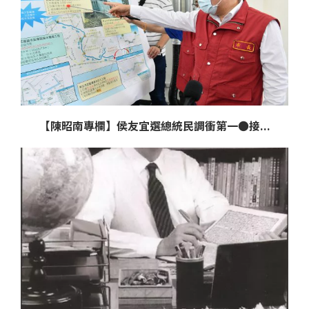
【陳昭南專欄】侯友宜選總統民調衝第一●接...