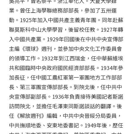
吳亮平，曾名黎平。浙江奉化人。大夏大學肄
業。曾任上海學聯總務部部長，參加了五卅運
動。
1925
年加入中國共產主義青年團。同年赴蘇
聯莫斯科中山大學學習，後留校任教。
1927
年轉
入中國共產黨。
1929
年回國後在中共中央宣傳部
主編《環球》週刊，並參加中央文化工作委員會
的領導工作。
1932
年到江西瑞金，任中華蘇維埃
共和國臨時中央政府國民經濟部部長。
1934
年參
加長征，任中國工農紅軍第一軍團地方工作部部
長、第三軍團宣傳部部長。到陝北後，任中共中
央宣傳部副部長。
1936
年負責接待美國記者斯諾
訪問陝北，並擔任毛澤東同斯諾談話的翻譯。後
任《解放週刊》編輯，中共中央晉綏分局委員，
中共撫順
地
委、安
東
地委書記。
1949
年
後，歷任