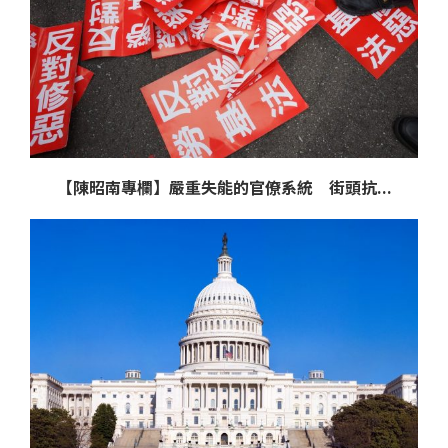
【陳昭南專欄】嚴重失能的官僚系統 街頭抗...