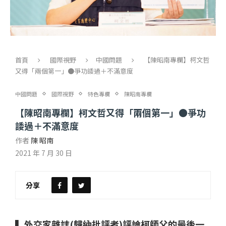
首頁
國際視野
中國問題
【陳昭南專欄】柯文哲
又得「兩個第一」●爭功諉過＋不滿意度
中國問題
國際視野
特色專欄
陳昭南專欄
【陳昭南專欄】柯文哲又得「兩個第一」●爭功
諉過＋不滿意度
作者
陳 昭南
2021 年 7 月 30 日
分享
▍外交家雜誌(歸納批評者)評論柯師父的最後一