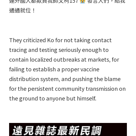
連外國人都欺負我師父柯157
發言人們，給我
通通就位！
They criticized Ko for not taking contact
tracing and testing seriously enough to
contain localized outbreaks at markets, for
failing to establish a proper vaccine
distribution system, and pushing the blame
for the persistent community transmission on
the ground to anyone but himself.