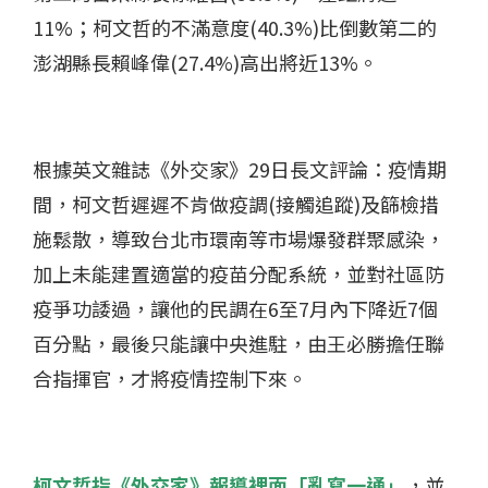
11%；柯文哲的不滿意度(40.3%)比倒數第二的
澎湖縣長賴峰偉(27.4%)高出將近13%。
根據英文雜誌《外交家》29日長文評論：疫情期
間，柯文哲遲遲不肯做疫調(接觸追蹤)及篩檢措
施鬆散，導致台北市環南等市場爆發群聚感染，
加上未能建置適當的疫苗分配系統，並對社區防
疫爭功諉過，讓他的民調在6至7月內下降近7個
百分點，最後只能讓中央進駐，由王必勝擔任聯
合指揮官，才將疫情控制下來。
柯文哲指《外交家》報導裡面「亂寫一通」
，並