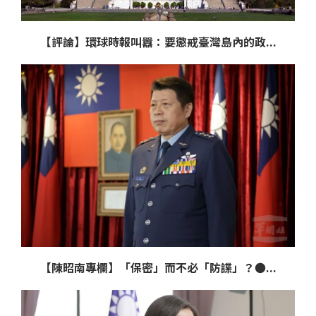
【評論】環球時報叫囂：要懲戒臺灣島內的政...
【陳昭南專欄】「保密」而不必「防諜」？●...