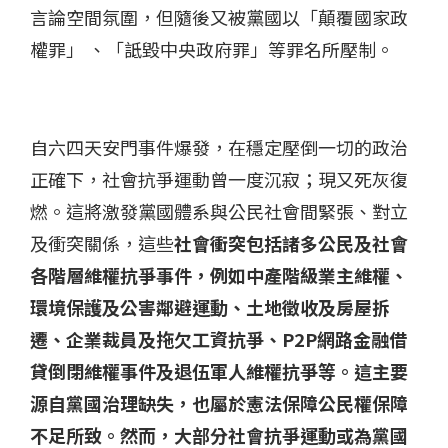
言論空間氛圍，但隨後又被黨國以「顛覆國家政
權罪」 、「詆毀中央政府罪」等罪名所壓制。
自六四天安門事件爆發，在穩定壓倒一切的政治
正確下，社會抗爭運動曾一度沉寂；現又死灰復
燃。這將激發黨國體系與公民社會間緊張、對立
及衝突關係，這些
社會衝突包括諸多公民及社會
各階層維權抗爭事件，例如中產階級業主維權、
環境保護及公害鄰避運動、土地徵收及房屋拆
遷、企業裁員及拖欠工資抗爭、P2P網路金融借
貸倒閉維權事件及退伍軍人維權抗爭等。這主要
源自黨國治理缺失，也屬於憲法保障公民權保障
不足所致。然而，大部分社會抗爭運動或為黨國