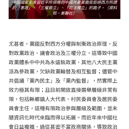
中國國家主席習近平所領導的中國共產黨徹底拒絕西方所謂
的「憲政」、「三權鼎立」、「司法獨立」的路子。（資料
照，美聯社）
尤甚者，黨國反對西方分權與制衡政治原理，反
對政黨政治、議會政治及三權分立，這導致中國
政黨體系中中共為永遠執政黨、其他八大民主黨
派為參政黨，欠缺政黨輪替及相互監督；儘管中
共倡議「黨內民主」及「黨內監督」，然實際上
效力極其有限；且目前開放直接選舉層級非常有
限，包括縣鄉鎮人大代表、村民委員會及居民委
員會主任，這種有限政治參與層級及範圍，並未
隨資訊化時代來臨而得以拓展。而近年來中國社
會日益複雜、過從甚密不當政商關係，導致政治