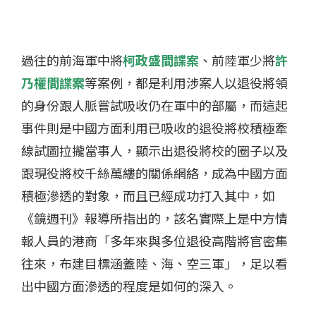
過往的前海軍中將
柯政盛間諜案
、前陸軍少將
許
乃權間諜案
等案例
，都是利用涉案人以退役將領
的身份跟人脈嘗試吸收仍在軍中的部屬，而這起
事件則是中國方面利用已吸收的退役將校積極牽
線試圖拉攏當事人，顯示出退役將校的圈子以及
跟現役將校千絲萬縷的關係網絡，成為中國方面
積極滲透的對象，而且已經成功打入其中，如
《鏡週刊》報導所指出的，該名實際上是中方情
報人員的港商「多年來與多位退役高階將官密集
往來，布建目標涵蓋陸、海、空三軍」，足以看
出中國方面滲透的程度是如何的深入。