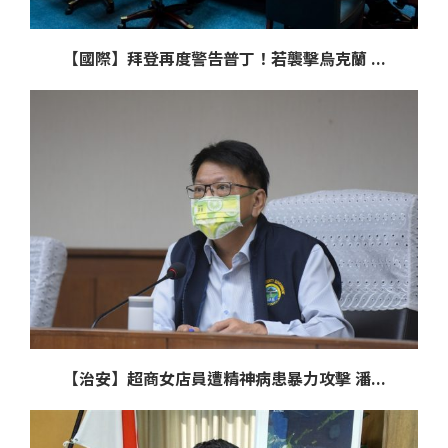
【國際】拜登再度警告普丁！若襲擊烏克蘭 ...
【治安】超商女店員遭精神病患暴力攻擊 潘...