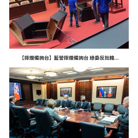
【摔爛備詢台】藍營摔爛備詢台 綠委反批韓...