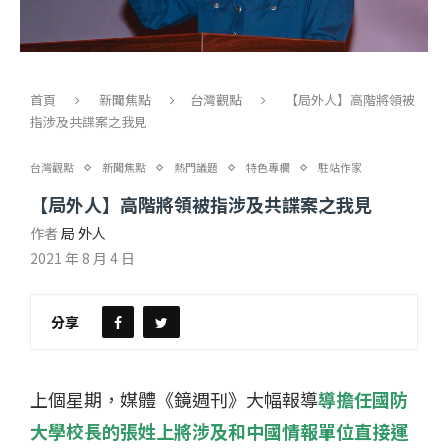
首頁
新聞焦點
台灣觀點
【局外人】高階將領被
指涉及共諜案之我見
台灣觀點
新聞焦點
熱門議題
特色專欄
駐站作家
【局外人】高階將領被指涉及共諜案之我見
作者
局 外人
2021 年 8 月 4 日
分享
上個星期，媒體《鏡週刊》大幅報導
導擔任國防
大學校長的張姓上將涉及和中國情報單位直接運