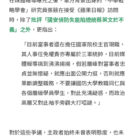
在媒體報導曝光之後，軍方背景出身的「中華戰
略學會」研究員張競在接受《蘋果日報》訪問
時，除了
批評「國安偵防失能陷總統蔡英文於不
義」之外
，更指出：
「目前當事者還在擔任國軍院校主官現職，
其人事任免權責亦專屬於三軍統帥，目前媒
體報導搞到沸沸揚揚，假若層峰對當事者忠
貞並無懷疑，就應出面公開力挺，否則就應
果斷調整職務，不要讓國防大學教職同仁與
各個層級學員學生，對此充滿疑惑，而政治
高層又對此袖手旁觀大打啞謎。」
對於這些爭議，主政者始終未曾表明態度，也未