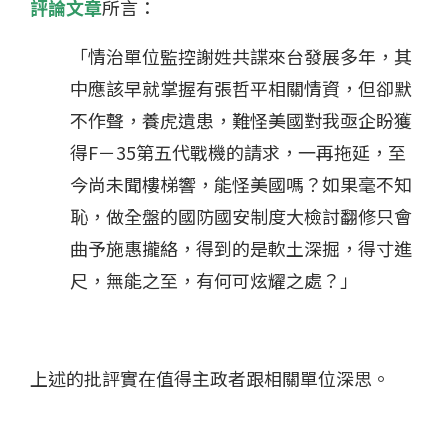
評論文章
所言：
「情治單位監控謝姓共諜來台發展多年，其
中應該早就掌握有張哲平相關情資，但卻默
不作聲，養虎遺患，難怪美國對我亟企盼獲
得F－35第五代戰機的請求，一再拖延，至
今尚未聞樓梯響，能怪美國嗎？如果毫不知
恥，做全盤的國防國安制度大檢討翻修只會
曲予施惠攏絡，得到的是軟土深掘，得寸進
尺，無能之至，有何可炫耀之處？」
上述的批評實在值得主政者跟相關單位深思。