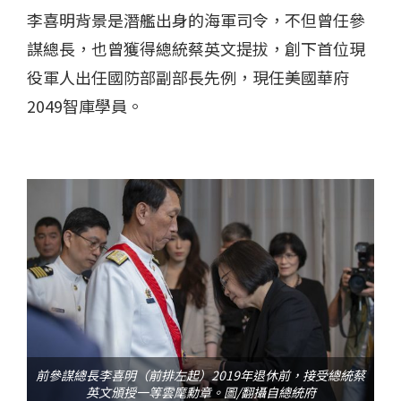
李喜明背景是潛艦出身的海軍司令，不但曾任參
謀總長，也曾獲得總統蔡英文提拔，創下首位現
役軍人出任國防部副部長先例，現任美國華府
2049智庫學員。
前參謀總長李喜明（前排左起）2019年退休前，接受總統蔡
英文頒授一等雲麾勳章。圖/翻攝自總統府