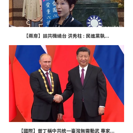
【兩岸】談共機繞台 洪秀柱 : 民進黨執...
【國際】普丁稱中共統一臺灣無需動武 專家...