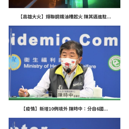
【高雄大火】燁聯鋼鐵油槽起火 陳其邁進駐...
【疫情】新增10例境外 陳時中：分自6國...