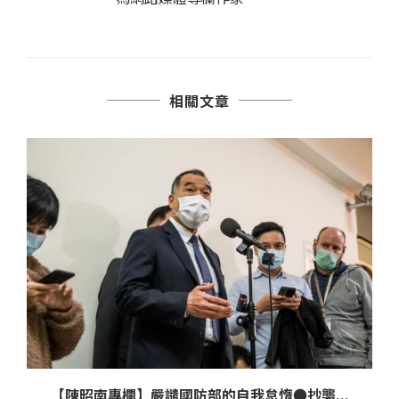
相關文章
【陳昭南專欄】嚴譴國防部的自我怠惰●抄襲...