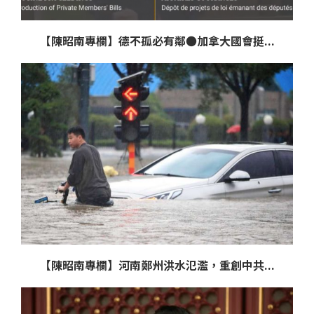
【陳昭南專欄】德不孤必有鄰●加拿大國會挺...
【陳昭南專欄】河南鄭州洪水氾濫，重創中共...