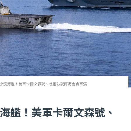
小濱海艦！美軍卡爾文森號、杜爾沙號南海會合軍演
海艦！美軍卡爾文森號、