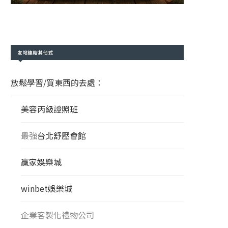
友站連結其他式
放鬆學習/買東西的去處：
美容丙級證照班
最強
台北舒壓會館
贏家娛樂城
winbet娛樂城
企業客製化禮物公司