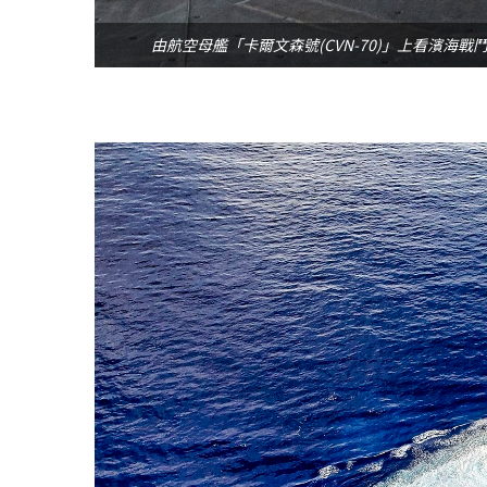
由航空母艦「卡爾文森號(CVN-70)」上看濱海戰鬥艦「杜爾沙