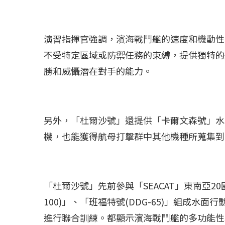
演習指揮官強調，濱海戰鬥艦的速度和機動性
不受特定區域或防禦任務的束縛，提供獨特的
勝和威懾潛在對手的能力。
另外，「杜爾沙號」還提供「卡爾文森號」水面
機，也能獲得航母打擊群中其他機種所蒐集到
冰島雷克雅內斯火...
哈馬斯引爆遠超4
2023 年 12 月 月 20 日
2023 年 11 月 月 
「杜爾沙號」先前參與「SEACAT」東南亞2
100)」、「班福特號(DDG-65)」組成水
進行聯合訓練。都顯示濱海戰鬥艦的多功能性