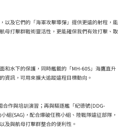
，以及它們的「海軍攻擊導彈」提供更遠的射程，能
航母打擊群戰術靈活性，更能確保我們有效打擊、取
和水下的保護，同時艦載的「MH-60S」海鷹直升
的資訊，可用來擴大追蹤遠程目標動向。
...
【國際】路透：德...
25 日
2022 年 1 月 月 22 日
0國合作與培訓演習；再與驅逐艦「紀德號(DDG-
面行動小組(SAG)，配合爆破任務小組、陸戰隊遠征部隊，
以及與航母打擊群整合的便利性。