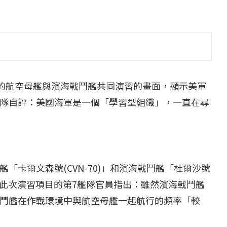
...
【一個律師的筆記...
2 日
2022 年 1 月 月 22 日
見的航空母艦與濱海戰鬥艦共同演習的畫面，顯示美軍
隊自評：美國海軍是一個「學習型組織」，一直在尋
「卡爾文森號(CVN-70)」和濱海戰鬥艦「杜爾沙號
責指揮此次演習項目的第7艦隊官員指出：雖然濱海戰鬥艦
鬥艦在作戰環境中與航空母艦一起航行的頻率「較