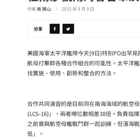
作者
吳 賜山
2021 年 9 月 9 日
【評論】國民黨在...
【陳昭南專欄】支
2022 年 1 月 月 23 日
2022 年 1 月 月 2
分享
美國海軍太平洋艦隊今天(9日)特別PO出罕
航母打擊群各種合作組合的可能性。太平洋艦
找實施、使用、創新和整合的方法。
合作共同演習的是目前同在南海海域的航空母艦
(LCS-16)」，兩者噸位數相差38倍。負
之前曾與航空母艦戰鬥群一起訓練，但濱海戰
低」。