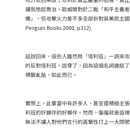
讓我想起喬治•歐威爾對於二戰「和平主義者
爛」，但攻擊火力差不多全部針對英美民主國家。(George
Penguin Books 2000, p312)
話說回來，這些人雖然用「塔利班」一詞來攻
的反對塔利班。說穿了，因為這個名詞連結了
標籤亂貼，如此而已。
冰島雷克雅內斯火...
哈馬斯引爆遠超4
實際上，此輩當中有許多人，甚至還積極主張
2023 年 12 月 月 20 日
2023 年 11 月 月 
利班的好夥伴的好夥伴。然而，偏偏就是這樣
無法不讓人對他們言行的真摯性打上一大問號