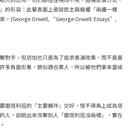
」的形容：此輩表面上是說民主與極權「兩邊一樣
 Orwell, “George Orwell: Essays”,
擊對手，但恐怕也只是為了追求表演效果，而不是真
許多負面形象，貌似適合罵人，所以被他們拿來當成
...
【國際】路透：德...
要跟塔利班的「主要夥伴」交好，恨不得馬上成為塔
25 日
2022 年 1 月 月 22 日
的人，卻跳出來攻擊別人「跟塔利班沒兩樣」，實在
。