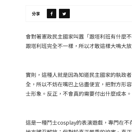
分享
【評論】國民黨在...
【陳昭南專欄】支
2022 年 1 月 月 23 日
2022 年 1 月 月 2
會對著憲政民主國家叫囂「跟塔利班有什麼不
跟塔利班完全不一樣，所以才敢這樣大鳴大放
實則，這種人就是因為知道民主國家的執政者
全，所以不妨在嘴巴上佔盡便宜，把對方形容
士形象。反正，不會真的需要付出什麼成本。
這是一種鬥士cosplay的表演遊戲，專門
地方號召解放；但對於真正嚴重的迫害、真正