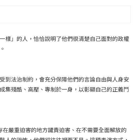
...
【一個律師的筆記...
2 日
2022 年 1 月 月 22 日
一樣」的人，恰恰說明了他們很清楚自己面對的政權
。
受到法治制約，會充分保障他們的言論自由與人身安
成集殘酷、高壓、專制於一身，以彰顯自己的正義鬥
在不存在嚴重迫害的地方譴責迫害、在不需要全面解放的
駭人的恐怖，他們卻往往視而不見。這種表演方式，