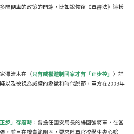
多開倒車的政策的開端，比如說恢復《軍審法》這樣
家漂流木在〈
只有威權體制國家才有「正步控」
〉詳
疑以及被視為威權的象徵和時代脫節，軍方在2003年
正步」存廢時
，曾擔任國安局長的楊國強將軍，在當
張，並且在權責範圍內，要求陸軍官校學生專心唸