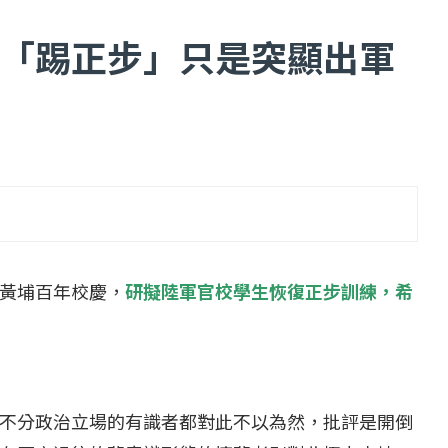
「踢正步」只是突顯出軍
...
【一個律師的筆記...
2 日
2022 年 1 月 月 22 日
黃埔百年校慶，
研擬陸軍官校學生恢復正步訓練，希
不分政治立場的有識者都對此不以為然，批評是開倒