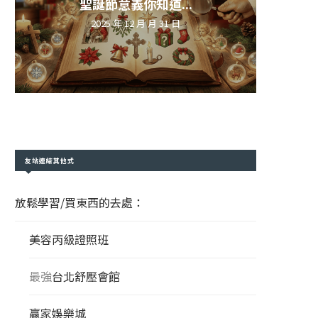
聖誕節意義你知道...
2025 年 12 月 月 31 日
友站連結其他式
放鬆學習/買東西的去處：
美容丙級證照班
最強
台北舒壓會館
贏家娛樂城