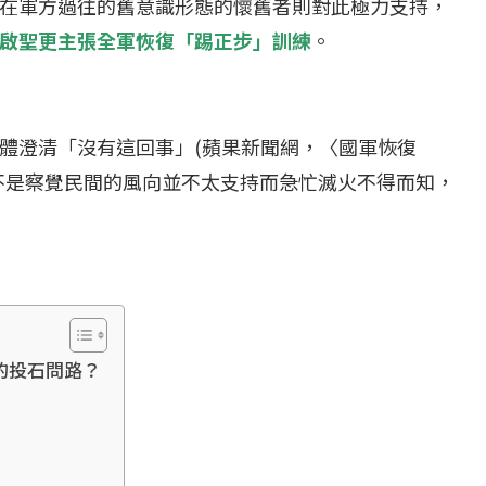
在軍方過往的舊意識形態的懷舊者則對此極力支持，
啟聖更
主張
全軍恢復「踢正步」訓練
。
體澄清「沒有這回事」(蘋果新聞網，〈國軍恢復
不是察覺民間的風向並不太支持而急忙滅火不得而知，
的投石問路？