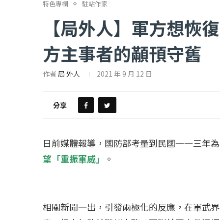
特色專欄
駐站作家
【局外人】軍方想恢復
方主事者的顢頇守舊
作者
局 外人
2021 年 9 月 12 日
【評論】國民黨在...
【陳昭南專欄】支
2022 年 1 月 月 23 日
2022 年 1 月 月 2
分享
日前媒體
報導
，國防部考量到民國一一三年為
望「重振軍威」
。
相關新聞一出，引發兩極化的反應，在軍武界