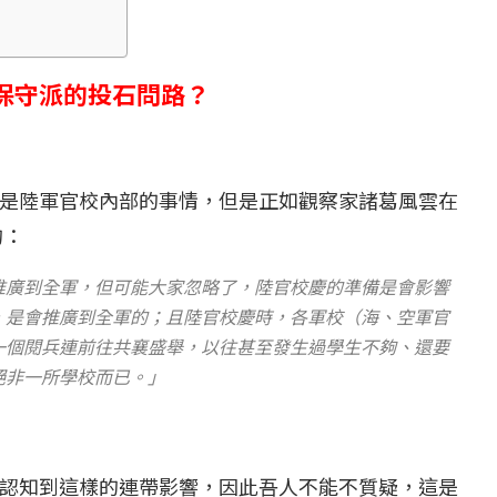
...
【國際】路透：德...
25 日
2022 年 1 月 月 22 日
保守派的投石問路？
是陸軍官校內部的事情，但是正如觀察家諸葛風雲在
的：
推廣到全軍，但可能大家忽略了，陸官校慶的準備是會影響
，是會推廣到全軍的；且陸官校慶時，各軍校（海、空軍官
一個閱兵連前往共襄盛舉，以往甚至發生過學生不夠、還要
絕非一所學校而已。」
認知到這樣的連帶影響，因此吾人不能不質疑，這是