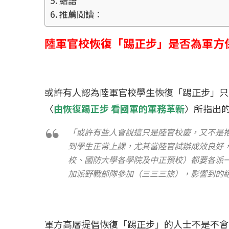
結語
冰島雷克雅內斯火...
哈馬斯引爆遠超4
推薦閱讀：
2023 年 12 月 月 20 日
2023 年 11 月 月 
陸軍官校恢復「踢正步」是否為軍方
或許有人認為陸軍官校學生恢復「踢正步」只
〈
由恢復踢正步 看國軍的軍務革新
〉所指出
「或許有些人會說這只是陸官校慶，又不是
到學生正常上課，尤其當陸官試辦成效良好
校、國防大學各學院及中正預校）都要各派
加派野戰部隊參加（三三三旅），影響到的
軍方高層提倡恢復「踢正步」的人士不是不會