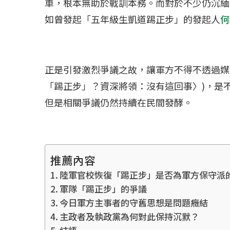
車，根本無助於戰訓本務。而對於不少仍沉緬
如曾發起「五年級生凱道踢正步」的發起人
何
正是引發激烈爭議之故，讓軍方不得不透過媒
「踢正步」？資深將領：沒有這回事〉)，是
但是相關爭議仍然持續在民間發酵。
推薦內容
陸軍官校恢復「踢正步」是否為軍方保守派
軍隊「踢正步」的爭議
今日軍方主事者的守舊思想是問題癥結
主政者及執政黨為何對此保持沉默？